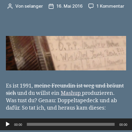
zu
Von
selanger
16. Mai 2016
1 Kommentar
Beitragsautor
Veröffentlichungsdatum
Ja
Bro
ist
tot,
wer
töt
Joh
F.
Ken
und
wer
zu
Es ist 1991,
meine Freundin ist weg und bräunt
Gei
sich
und du willst ein
Mashup
produzieren.
ist
Was tust du? Genau: Doppeltapedeck und ab
Elvi
dafür. So tat ich, und heraus kam dieses:
Audio-Player
00:00
00:00