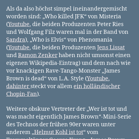
Als da also höchst simpel ineinandergemischt
worden sind: „Who killed JFK“ von Misteria
(
Youtube
, die beiden Produzenten Peter Ries
und Wolfgang Filz waren mal in der Band von
Sandra
), „Who is Elvis“ von Phenomania
(
Youtube
, die beiden Produzenten
Jens Lissat
und
Ramon Zenker
haben nicht umsonst einen
eigenen Wikipedia-Eintrag) und dem nach wie
vor knackigen Rave-Tango-Monster „James
Brown is dead“ von L.A. Style (
Youtube
,
dahinter
steckt vor allem
ein holländischer
Chopin-Fan
).
Weitere obskure Vertreter der „Wer ist tot und
was macht eigentlich James Brown“-Mini-Serie
des Technos der frühen 90er waren unter
anderem „
Helmut Kohl ist tot
“ vom