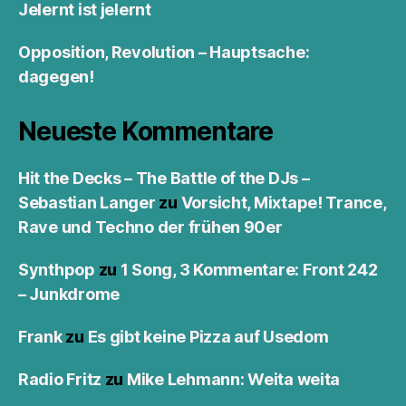
Jelernt ist jelernt
Opposition, Revolution – Hauptsache:
dagegen!
Neueste Kommentare
Hit the Decks – The Battle of the DJs –
Sebastian Langer
zu
Vorsicht, Mixtape! Trance,
Rave und Techno der frühen 90er
Synthpop
zu
1 Song, 3 Kommentare: Front 242
– Junkdrome
Frank
zu
Es gibt keine Pizza auf Usedom
Radio Fritz
zu
Mike Lehmann: Weita weita