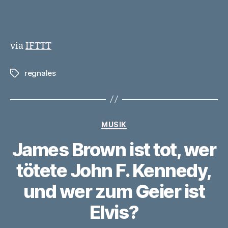
via
IFTTT
regnales
Schlagwörter
Kategorien
MUSIK
James Brown ist tot, wer
tötete John F. Kennedy,
und wer zum Geier ist
Elvis?