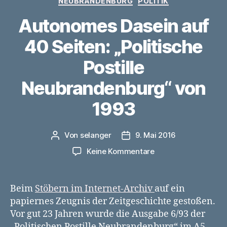
NEUBRANDENBURG
POLITIK
Autonomes Dasein auf
40 Seiten: „Politische
Postille
Neubrandenburg“ von
1993
Von
selanger
9. Mai 2016
Beitragsautor
Veröffentlichungsdatum
zu
Keine Kommentare
Autonomes
Dasein
auf
Beim
Stöbern im Internet-Archiv
auf ein
40
papiernes Zeugnis der Zeitgeschichte gestoßen.
Seiten:
Vor gut 23 Jahren wurde die Ausgabe 6/93 der
„Politische
„Politischen Postille Neubrandenburg“ im A5-