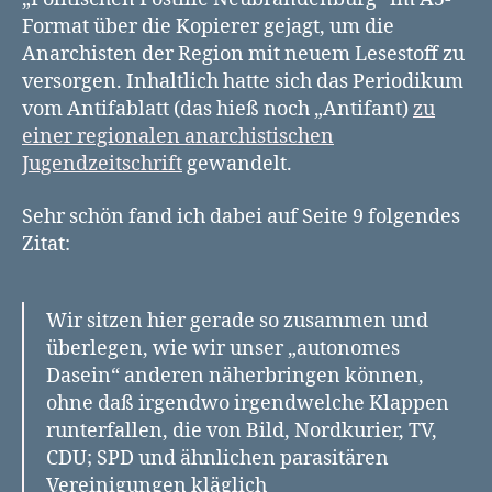
Postille
Format über die Kopierer gejagt, um die
Neubrandenburg“
Anarchisten der Region mit neuem Lesestoff zu
von
1993
versorgen. Inhaltlich hatte sich das Periodikum
vom Antifablatt (das hieß noch „Antifant)
zu
einer regionalen anarchistischen
Jugendzeitschrift
gewandelt.
Sehr schön fand ich dabei auf Seite 9 folgendes
Zitat:
Wir sitzen hier gerade so zusammen und
überlegen, wie wir unser „autonomes
Dasein“ anderen näherbringen können,
ohne daß irgendwo irgendwelche Klappen
runterfallen, die von Bild, Nordkurier, TV,
CDU; SPD und ähnlichen parasitären
Vereinigungen kläglich