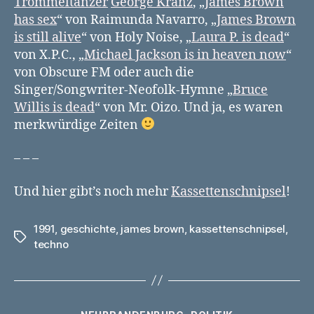
Trommeltänzer
George Kranz
, „
James Brown
has sex
“ von Raimunda Navarro, „
James Brown
is still alive
“ von Holy Noise, „
Laura P. is dead
“
von X.P.C., „
Michael Jackson is in heaven now
“
von Obscure FM oder auch die
Singer/Songwriter-Neofolk-Hymne „
Bruce
Willis is dead
“ von Mr. Oizo. Und ja, es waren
merkwürdige Zeiten
– – –
Und hier gibt’s noch mehr
Kassettenschnipsel
!
1991
,
geschichte
,
james brown
,
kassettenschnipsel
,
Schlagwörter
techno
Kategorien