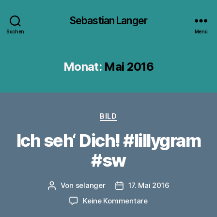
Sebastian Langer
Suchen
Menü
Monat:
Mai 2016
Kategorien
BILD
Ich seh‘ Dich! #lillygram
#sw
Von
selanger
17. Mai 2016
Beitragsautor
Veröffentlichungsdatum
zu
Keine Kommentare
Ich