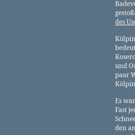
Badeve
gestoß
des Us
Kölpin
bedeut
Kosero
und Os
paar W
Kölpin
Es war 
Fast j
Schnee
den an