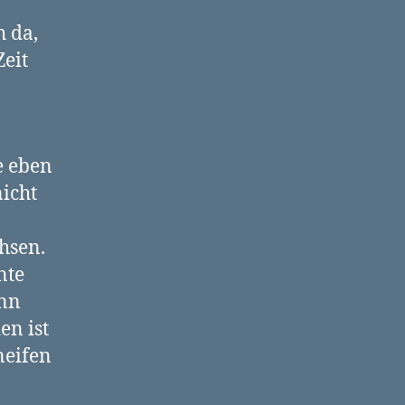
h da,
Zeit
e eben
nicht
hsen.
nte
enn
n ist
neifen