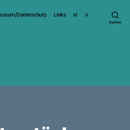
essum/Datenschutz
Links
sl
✰
Suchen