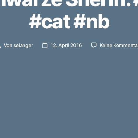
#cat #nb
Von
selanger
12. April 2016
Keine Kommenta
Beitragsautor
Veröffentlichungsdatum