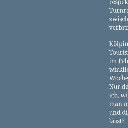
respek
Turnra
zwisch
verbri
Kölpin
Touris
im Feb
wirkli
Woche
Nur da
ich, w
man n
und d
lässt?