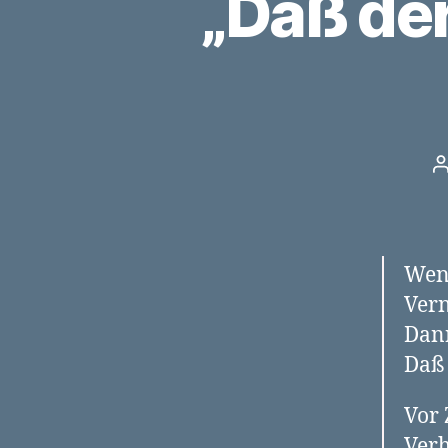
„Daß der
B
Wenn
Vern
Dann
Daß 
Vor 
Verh