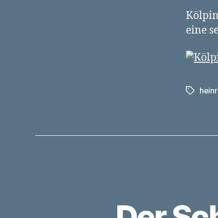
Kölpin
eine s
heinr
Schlagwö
Der Sc