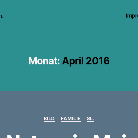
Impr
n.
Monat:
April 2016
Kategorien
BILD
FAMILIE
SL.