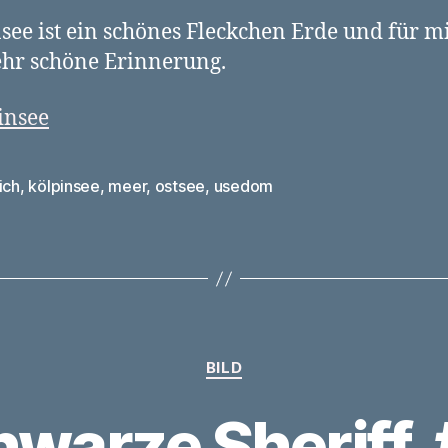
see ist ein schönes Fleckchen Erde und für m
ehr schöne Erinnerung.
ich
,
kölpinsee
,
meer
,
ostsee
,
usedom
rter
Kategorien
BILD
hwarze Sheriff.