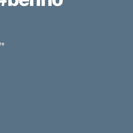
zu
re
Der
Schwarze
Sheriff.
#benno
#cat
#nb