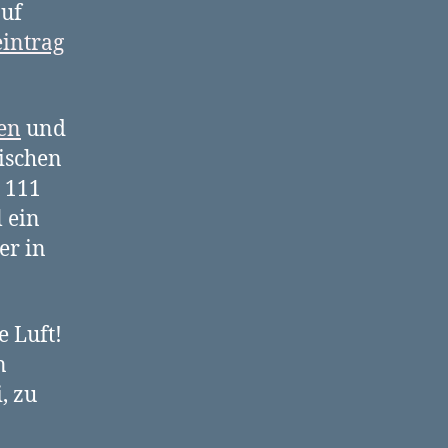
auf
eintrag
en
und
ischen
 111
 ein
er in
e Luft!
n
, zu