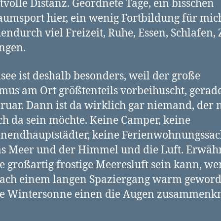
tvolle Distanz. Geordnete Tage, ein bisschen
umsport hier, ein wenig Fortbildung für mic
endurch viel Freizeit, Ruhe, Essen, Schlafen, 
ngen.
see ist deshalb besonders, weil der große
mus am Ort größtenteils vorbeihuscht, gerad
ruar. Dann ist da wirklich gar niemand, der 
ch da sein möchte. Keine Camper, keine
nendhauptstädter, keine Ferienwohnungssac
s Meer und der Himmel und die Luft. Erwäh
ie großartig frostige Meeresluft sein kann, w
ach einem langen Spaziergang warm geworde
ie Wintersonne einen die Augen zusammenk