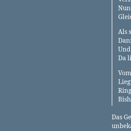
Nun 
Glei
Als 
Dann
Und 
Da l
Vom 
Lieg
Ring
Bish
Das Ge
unbeka