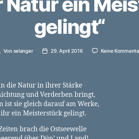
 Natur ein Mei
gelingt“
Von
selanger
29. April 2016
Keine Kommenta
eitragsautor
Veröffentlichungsdatum
 die Natur in ihrer Stärke
ichtung und Verderben bringt,
 ist sie gleich darauf am Werke,
ihr ein Meisterstück gelingt.
Zeiten brach die Ostseewelle
eerend über Dün’ und Land!