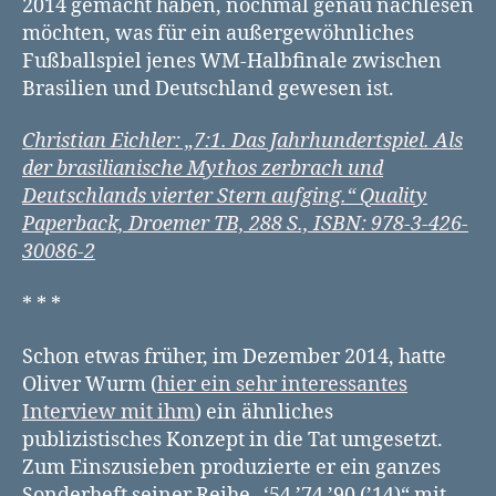
2014 gemacht haben, nochmal genau nachlesen
möchten, was für ein außergewöhnliches
Fußballspiel jenes WM-Halbfinale zwischen
Brasilien und Deutschland gewesen ist.
Christian Eichler: „7:1. Das Jahrhundertspiel. Als
der brasilianische Mythos zerbrach und
Deutschlands vierter Stern aufging.“ Quality
Paperback, Droemer TB, 288 S., ISBN: 978-3-426-
30086-2
* * *
Schon etwas früher, im Dezember 2014, hatte
Oliver Wurm (
hier ein sehr interessantes
Interview mit ihm
) ein ähnliches
publizistisches Konzept in die Tat umgesetzt.
Zum Einszusieben produzierte er ein ganzes
Sonderheft seiner Reihe „‘54 ’74 ’90 (’14)“ mit