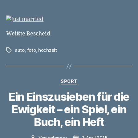
SM
69
just
married
Weißte Bescheid.
auto
,
foto
,
hochzeit
Schlagwörter
Kategorien
SPORT
Ein Einszusieben für die
Ewigkeit – ein Spiel, ein
Buch, ein Heft
Von
selanger
7. April 2015