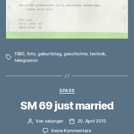
1980
,
foto
,
geburtstag
,
geschichte
,
technik
,
Schlagwörter
telegramm
Kategorien
SPASS
SM 69 just married
Von
selanger
20. April 2015
Beitragsautor
Veröffentlichungsdatum
zu
Keine Kommentare