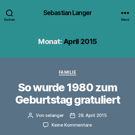
Sebastian Langer
Suchen
Menü
Monat:
April 2015
Kategorien
FAMILIE
So wurde 1980 zum
Geburtstag gratuliert
Von
selanger
28. April 2015
Beitragsautor
Veröffentlichungsdatum
zu
Keine Kommentare
So