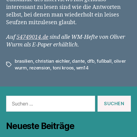
interessant zu lesen sind wie die Antworten
selbst, bei denen man wiederholt ein leises
Seufzen mitzulesen glaubt.
Auf
54749014.de
sind alle WM-Hefte von Oliver
Wurm als E-Paper erhältlich.
brasilien
,
christian eichler
,
dante
,
dfb
,
fußball
,
oliver
Schlagwörter
wurm
,
rezension
,
toni kroos
,
wm14
Suchen
nach:
Neueste Beiträge