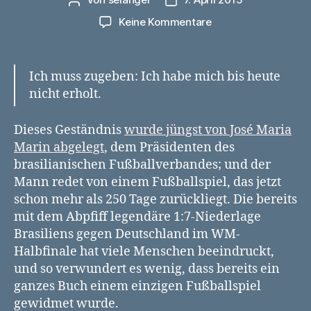
Beitragsautor
Veröffentlichungsdatum
zu
Keine Kommentare
Ein
Einszusieben
für
Ich muss zugeben: Ich habe mich bis heute
die
nicht erholt.
Ewigkeit
–
ein
Dieses Geständnis
wurde jüngst von José Maria
Spiel,
Marin abgelegt
, dem Präsidenten des
ein
brasilianischen Fußballverbandes; und der
Buch,
Mann redet von einem Fußballspiel, das jetzt
ein
schon mehr als 250 Tage zurückliegt. Die bereits
Heft
mit dem Abpfiff legendäre 1:7-Niederlage
Brasiliens gegen Deutschland im WM-
Halbfinale hat viele Menschen beeindruckt,
und so verwundert es wenig, dass bereits ein
ganzes Buch einem einzigen Fußballspiel
gewidmet wurde.