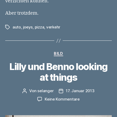
verzichten können.
Aber trotzdem.
auto
,
joeys
,
pizza
,
verkehr
Schlagwörter
Kategorien
BILD
Lilly und Benno looking
at things
Von
selanger
17. Januar 2013
Beitragsautor
Veröffentlichungsdatum
zu
Keine Kommentare
Lilly
und
Benno