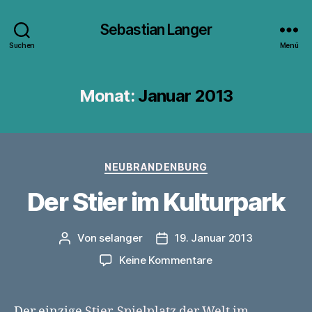
Sebastian Langer
Suchen
Menü
Monat:
Januar 2013
Kategorien
NEUBRANDENBURG
Der Stier im Kulturpark
Von
selanger
19. Januar 2013
Beitragsautor
Veröffentlichungsdatum
zu
Keine Kommentare
Der
Stier
im
Der einzige
Stier-Spielplatz der Welt im