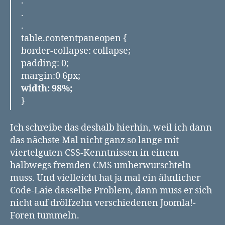
.
rechts
zwingen?
.
.
table.contentpaneopen {
border-collapse: collapse;
padding: 0;
margin:0 6px;
width: 98%;
}
Ich schreibe das deshalb hierhin, weil ich dann
das nächste Mal nicht ganz so lange mit
viertelguten CSS-Kenntnissen in einem
halbwegs fremden CMS umherwurschteln
muss. Und vielleicht hat ja mal ein ähnlicher
Code-Laie dasselbe Problem, dann muss er sich
nicht auf drölfzehn verschiedenen Joomla!-
Foren tummeln.