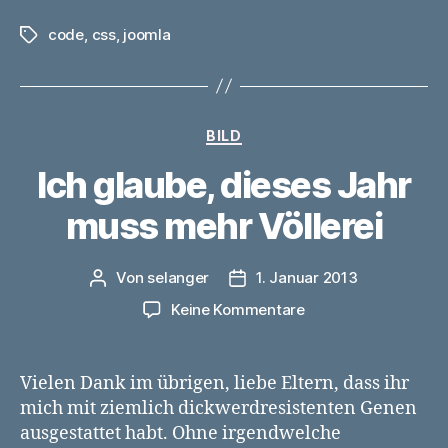
code
,
css
,
joomla
Schlagwörter
Kategorien
BILD
Ich glaube, dieses Jahr
muss mehr Völlerei
Von
selanger
1. Januar 2013
Beitragsautor
Veröffentlichungsdatum
zu
Keine Kommentare
Ich
glaube,
dieses
Vielen Dank im übrigen, liebe Eltern, dass ihr
Jahr
mich mit ziemlich dickwerdresistenten Genen
muss
ausgestattet habt. Ohne irgendwelche
mehr