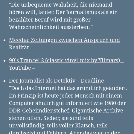
"Die unbequeme Wahrheit, die niemand
hören will, lautet: Der Journalismus als ein
bezahlter Beruf wird mit großer
Wahrscheinlichkeit aussterben. "
Meedia: Zeitungen zwischen Anspruch und
Realität
–
90´s Trance! 2 (classic vinyl-mix by Yilmars) –
YouTube
–
Der Journalist als Detektiv | Deadline
–
"Doch das Internet hat das gründlich geändert.
Im Prinzip ist heute jeder Mensch mit einem
Computer ähnlich gut informiert wie 1980 der
DDR-Geheimdienstchef. Gigantische Archive
stehen offen. Sicher, sie sind teils
unvollständig, teils voller Klatsch, teils
durchsetzt mit Fehlern. Aber das war in der