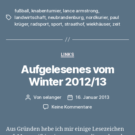
fußball
,
knabenturnier
,
lance armstrong
,
landwirtschaft
,
neubrandenburg
,
nordkurier
,
paul
Schlagwörter
krüger
,
radsport
,
sport
,
straathof
,
wiekhäuser
,
zeit
Kategorien
LINKS
Aufgelesenes vom
Winter 2012/13
Von
selanger
16. Januar 2013
Beitragsautor
Veröffentlichungsdatum
zu
Keine Kommentare
Aufgelesenes
vom
Winter
Aus Gründen hebe ich mir einige Lesezeichen
2012/13