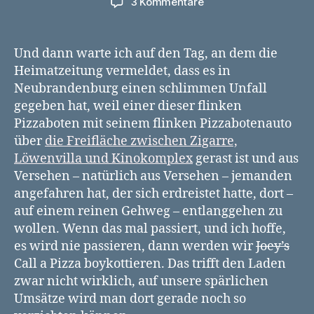
zu
3 Kommentare
Pizzaboten
sollten
nicht
Und dann warte ich auf den Tag, an dem die
auf
Heimatzeitung vermeldet, dass es in
Gehwegen
Neubrandenburg einen schlimmen Unfall
rasen
gegeben hat, weil einer dieser flinken
Pizzaboten mit seinem flinken Pizzabotenauto
über
die Freifläche zwischen Zigarre,
Löwenvilla und Kinokomplex
gerast ist und aus
Versehen – natürlich aus Versehen – jemanden
angefahren hat, der sich erdreistet hatte, dort –
auf einem reinen Gehweg – entlanggehen zu
wollen. Wenn das mal passiert, und ich hoffe,
es wird nie passieren, dann werden wir
Joey’s
Call a Pizza boykottieren. Das trifft den Laden
zwar nicht wirklich, auf unsere spärlichen
Umsätze wird man dort gerade noch so