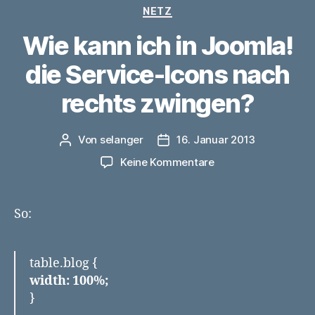
Kategorien
NETZ
Wie kann ich in Joomla!
die Service-Icons nach
rechts zwingen?
Von
selanger
16. Januar 2013
Beitragsautor
Veröffentlichungsdatum
zu
Keine Kommentare
Wie
kann
ich
So:
in
Joomla!
die
table.blog {
Service-
width: 100%;
Icons
}
nach