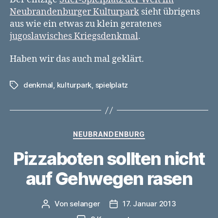
Kulturpark
Neubrandenburger Kulturpark
sieht übrigens
aus wie ein etwas zu klein geratenes
jugoslawisches Kriegsdenkmal
.
Haben wir das auch mal geklärt.
denkmal
,
kulturpark
,
spielplatz
Schlagwörter
Kategorien
NEUBRANDENBURG
Pizzaboten sollten nicht
auf Gehwegen rasen
Von
selanger
17. Januar 2013
Beitragsautor
Veröffentlichungsdatum