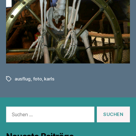
ausflug
,
foto
,
karls
Schlagwörter
Suchen
nach: