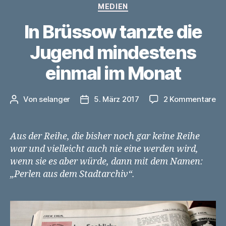
Kategorien
MEDIEN
In Brüssow tanzte die
Jugend mindestens
einmal im Monat
zu
Von
selanger
5. März 2017
2 Kommentare
Beitragsautor
Veröffentlichungsdatum
In
Br
ta
Aus der Reihe, die bisher noch gar keine Reihe
di
war und vielleicht auch nie eine werden wird,
Ju
wenn sie es aber würde, dann mit dem Namen:
mi
„Perlen aus dem Stadtarchiv“.
ei
im
Mo