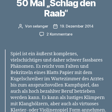
50 Mal „Schlag den
Raab“
Von
selanger
19. Dezember 2014
Beitragsautor
Veröffentlichungsdatum
zu
2 Kommentare
Er
will
doch
Spiel ist ein äußerst komplexes,
nur
vielschichtiges und daher schwer fassbares
spielen:
Phänomen. Es reicht vom Falten und
50
Bekritzeln eines Blatts Papier mit dem
Mal
„Schlag
Kugelschreiber im Wartezimmer des Arztes
den
bis zum anspruchsvollen Kampfspiel, das
Raab“
auch als hoch bezahlter Beruf betrieben
werden kann. Es kann als lustiges Klimpern
mit Klanghölzern, aber auch als virtuoses
Klavier- oder Violinenspiel Form annehmen.