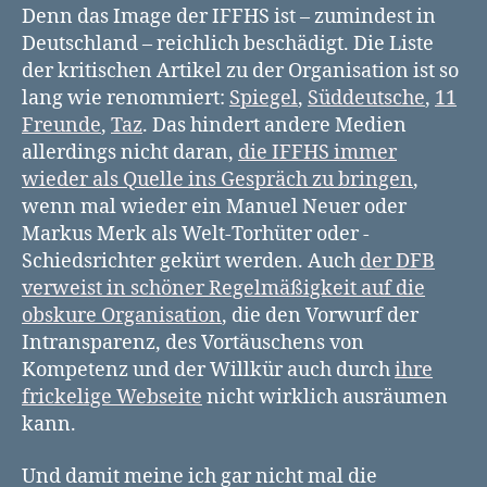
Denn das Image der IFFHS ist – zumindest in
Deutschland – reichlich beschädigt. Die Liste
der kritischen Artikel zu der Organisation ist so
lang wie renommiert:
Spiegel
,
Süddeutsche
,
11
Freunde
,
Taz
. Das hindert andere Medien
allerdings nicht daran,
die IFFHS immer
wieder als Quelle ins Gespräch zu bringen
,
wenn mal wieder ein Manuel Neuer oder
Markus Merk als Welt-Torhüter oder -
Schiedsrichter gekürt werden. Auch
der DFB
verweist in schöner Regelmäßigkeit auf die
obskure Organisation
, die den Vorwurf der
Intransparenz, des Vortäuschens von
Kompetenz und der Willkür auch durch
ihre
frickelige Webseite
nicht wirklich ausräumen
kann.
Und damit meine ich gar nicht mal die