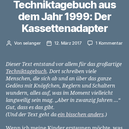
Techniktagebuch aus
dem Jahr 1999: Der
Kassettenadapter
zu
Von
selanger
12. März 2017
1 Kommentar
Beitragsautor
Veröffentlichungsdatum
Te
au
de
Dieser Text entstand vor allem für das großartige
Ja
Techniktagebuch
. Dort schreiben viele
199
Menschen, die sich ab und an über das ganze
De
Gedöns mit Knöpfchen, Reglern und Schaltern
Ka
wundern, alles auf, was im Moment vielleicht
langweilig sein mag. „Aber in zwanzig Jahren …“
Gut, dass es das gibt.
(Und der Text geht da
ein bisschen anders
.)
Wenn ich meine Kinder erstaunen möchte, was