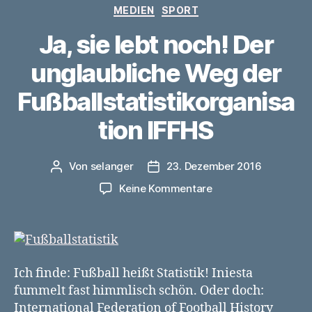
Kategorien
MEDIEN
SPORT
Ja, sie lebt noch! Der
unglaubliche Weg der
Fußballstatistikorganisa
tion IFFHS
Von
selanger
23. Dezember 2016
Beitragsautor
Veröffentlichungsdatum
zu
Keine Kommentare
Ja,
sie
lebt
noch!
Der
Ich finde: Fußball heißt Statistik! Iniesta
unglaubliche
fummelt fast himmlisch schön. Oder doch:
Weg
International Federation of Football History
der