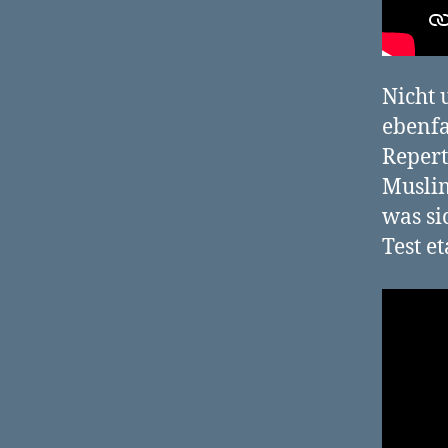
Nicht 
ebenfa
Repert
Muslim
was si
Test et