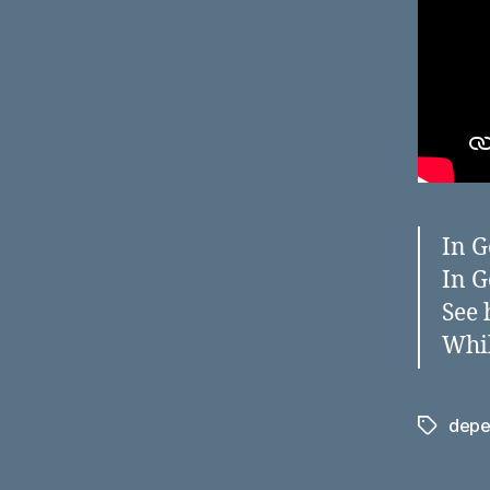
In G
In G
See 
Whil
depe
Schlagwö