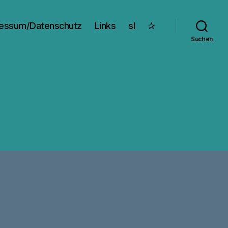
essum/Datenschutz
Links
sl
✰
Suchen