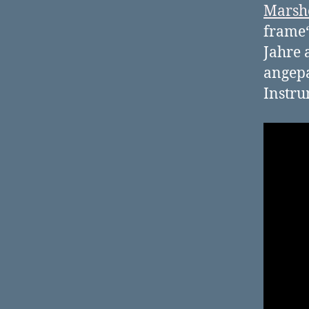
Marsh
frame
Jahre
angepa
Instru