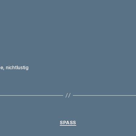
ee
,
nichtlustig
rter
Kategorien
SPASS