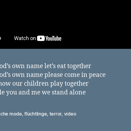
od’s own name let’s eat together
od’s own name please come in peace
how our children play together
e you and me we stand alone
che mode
,
flüchtlinge
,
terror
,
video
rter