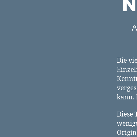
N
B
Die vi
Einzeln
Kenntn
verges
kann. 
Diese 
wenige
Origin