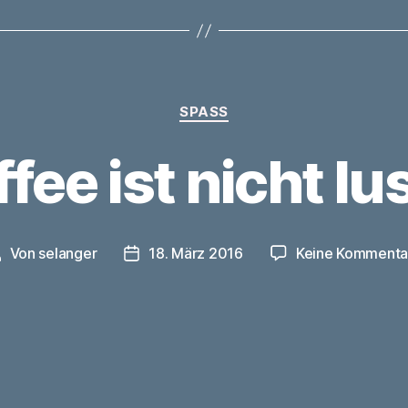
Kategorien
SPASS
fee ist nicht lu
Von
selanger
18. März 2016
Keine Kommenta
eitragsautor
Veröffentlichungsdatum