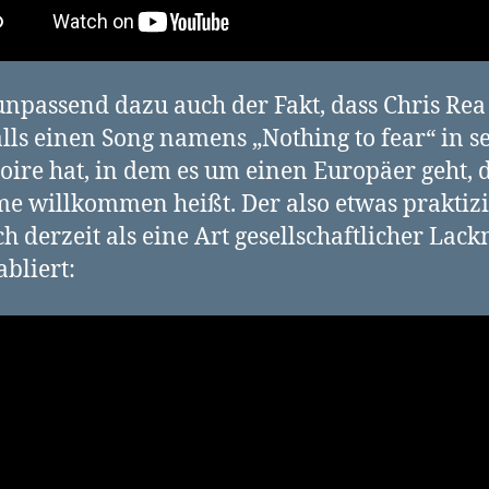
unpassend dazu auch der Fakt, dass Chris Rea
lls einen Song namens „Nothing to fear“ in 
oire hat, in dem es um einen Europäer geht, 
e willkommen heißt. Der also etwas praktizi
ch derzeit als eine Art gesellschaftlicher Lac
abliert: