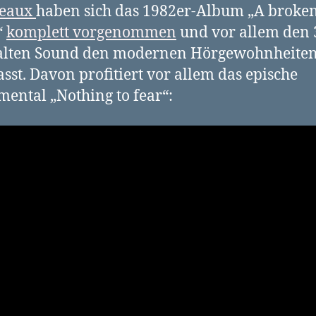
eaux
haben sich das 1982er-Album „A broke
“
komplett vorgenommen
und vor allem den 
 alten Sound den modernen Hörgewohnheite
sst. Davon profitiert vor allem das epische
mental „Nothing to fear“: