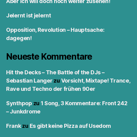
Aber ich will doch noch weiter zusehen!
Jelernt ist jelernt
Opposition, Revolution – Hauptsache:
dagegen!
Neueste Kommentare
Hit the Decks – The Battle of the DJs –
Sebastian Langer
zu
Vorsicht, Mixtape! Trance,
Rave und Techno der frühen 90er
Synthpop
zu
1 Song, 3 Kommentare: Front 242
– Junkdrome
Frank
zu
Es gibt keine Pizza auf Usedom