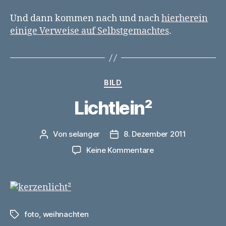
Und dann kommen nach und nach
hierherein
einige Verweise auf Selbstgemachtes
.
Kategorien
BILD
Lichtlein²
Von
selanger
8. Dezember 2011
Beitragsautor
Veröffentlichungsdatum
zu
Keine Kommentare
Lichtlein²
foto
,
weihnachten
Schlagwörter