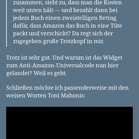
zusammen, sieht zu, dass man die Kosten
weit unten hält — und bezahlt dann bei
jedem Buch einen zweistelligen Betrag
dafür, dass Amazon das Buch in eine Tüte
packt und verschickt? Da regt sich der
zugegeben große Trotzkopf in mir.
Trotz ist sehr gut. Und warum ist das Widget
zum Anti-Amazon-Universalcode nun hier
gelandet? Weil es geht.
Schließen möchte ich passenderweise mit den
weisen Worten Toni Mahonis: