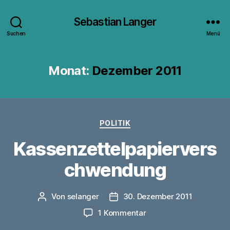
Sebastian Langer
Suchen
Menü
Monat:
Dezember 2011
Kategorien
POLITIK
Kassenzettelpapiervers
chwendung
Von
selanger
30. Dezember 2011
Beitragsautor
Veröffentlichungsdatum
zu
1 Kommentar
Kassenzettelpapierve