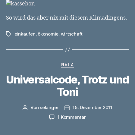
So wird das aber nix mit diesem Klimadingens.
einkaufen
,
ökonomie
,
wirtschaft
Schlagwörter
Kategorien
NETZ
Universalcode, Trotz und
Toni
Von
selanger
15. Dezember 2011
Beitragsautor
Veröffentlichungsdatum
zu
1 Kommentar
Universalcode,
Trotz