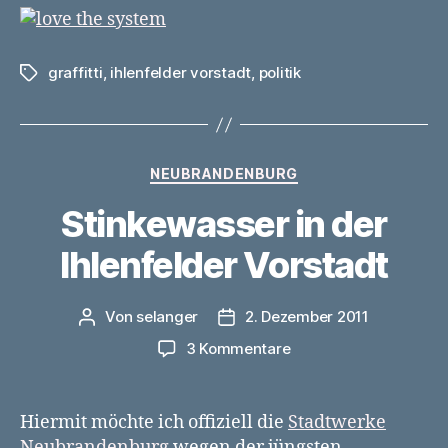
graffitti
,
ihlenfelder vorstadt
,
politik
Schlagwörter
Kategorien
NEUBRANDENBURG
Stinkewasser in der
Ihlenfelder Vorstadt
Von
selanger
2. Dezember 2011
Beitragsautor
Veröffentlichungsdatum
zu
3 Kommentare
Stinkewasser
in
der
Hiermit möchte ich offiziell die
Stadtwerke
Ihlenfelder
Neubrandenburg
wegen der jüngsten