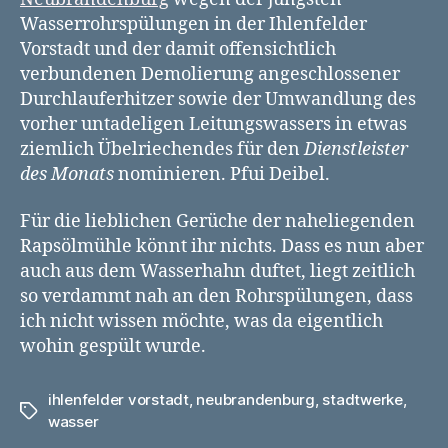
Vorstadt
Wasserrohrspülungen in der Ihlenfelder
Vorstadt und der damit offensichtlich
verbundenen Demolierung angeschlossener
Durchlauferhitzer sowie der Umwandlung des
vorher untadeligen Leitungswassers in etwas
ziemlich Übelriechendes für den
Dienstleister
des Monats
nominieren. Pfui Deibel.
Für die lieblichen Gerüche der naheliegenden
Rapsölmühle könnt ihr nichts. Dass es nun aber
auch aus dem Wasserhahn duftet, liegt zeitlich
so verdammt nah an den Rohrspülungen, dass
ich nicht wissen möchte, was da eigentlich
wohin gespült wurde.
ihlenfelder vorstadt
,
neubrandenburg
,
stadtwerke
,
Schlagwörter
wasser