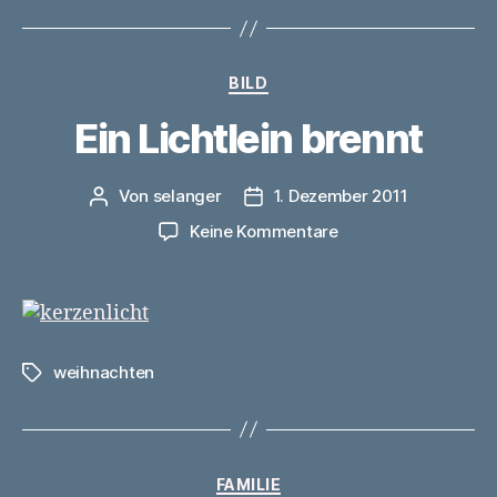
Kategorien
BILD
Ein Lichtlein brennt
Von
selanger
1. Dezember 2011
Beitragsautor
Veröffentlichungsdatum
zu
Keine Kommentare
Ein
Lichtlein
brennt
weihnachten
Schlagwörter
Kategorien
FAMILIE