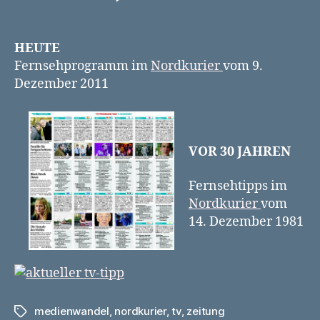
„Black
Hawk
Down“
HEUTE
statt
Fernsehprogramm im
Nordkurier
vom 9.
„Das
Dezember 2011
Professoren-
Kollegium
tagt“
VOR 30 JAHREN
Fernsehtipps im
Nordkurier
vom
14. Dezember 1981
medienwandel
,
nordkurier
,
tv
,
zeitung
Schlagwörter