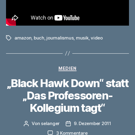
amazon
,
buch
,
journalismus
,
musik
,
video
Schlagwörter
Kategorien
MEDIEN
„Black Hawk Down“ statt
„Das Professoren-
Kollegium tagt“
Von
selanger
9. Dezember 2011
Beitragsautor
Veröffentlichungsdatum
zu
3 Kommentare