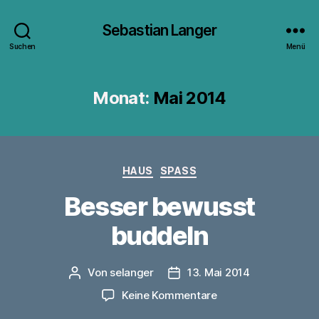
Sebastian Langer
Suchen
Menü
Monat:
Mai 2014
Kategorien
HAUS
SPASS
Besser bewusst
buddeln
Von
selanger
13. Mai 2014
Beitragsautor
Veröffentlichungsdatum
zu
Keine Kommentare
Besser