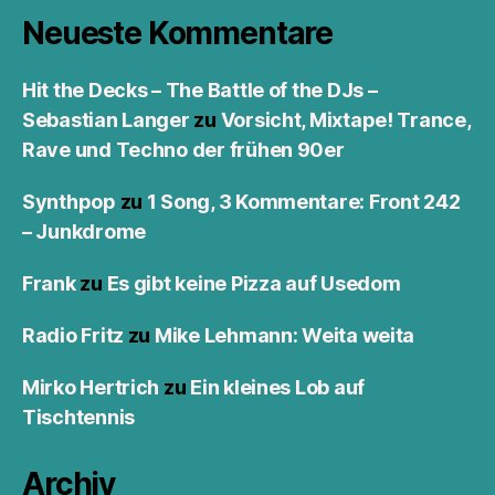
Neueste Kommentare
Hit the Decks – The Battle of the DJs –
Sebastian Langer
zu
Vorsicht, Mixtape! Trance,
Rave und Techno der frühen 90er
Synthpop
zu
1 Song, 3 Kommentare: Front 242
– Junkdrome
Frank
zu
Es gibt keine Pizza auf Usedom
Radio Fritz
zu
Mike Lehmann: Weita weita
Mirko Hertrich
zu
Ein kleines Lob auf
Tischtennis
Archiv