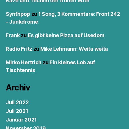
Rave und Techno der frühen 90er
Synthpop
zu
1 Song, 3 Kommentare: Front 242
– Junkdrome
Frank
zu
Es gibt keine Pizza auf Usedom
Radio Fritz
zu
Mike Lehmann: Weita weita
Mirko Hertrich
zu
Ein kleines Lob auf
Tischtennis
Archiv
Juli 2022
Juli 2021
Januar 2021
November 2019