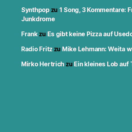
Synthpop
zu
1 Song, 3 Kommentare: F
Junkdrome
Frank
zu
Es gibt keine Pizza auf Use
Radio Fritz
zu
Mike Lehmann: Weita w
Mirko Hertrich
zu
Ein kleines Lob auf