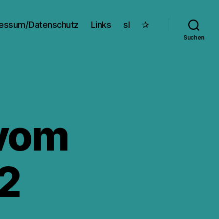
essum/Datenschutz
Links
sl
✰
Suchen
 vom
12