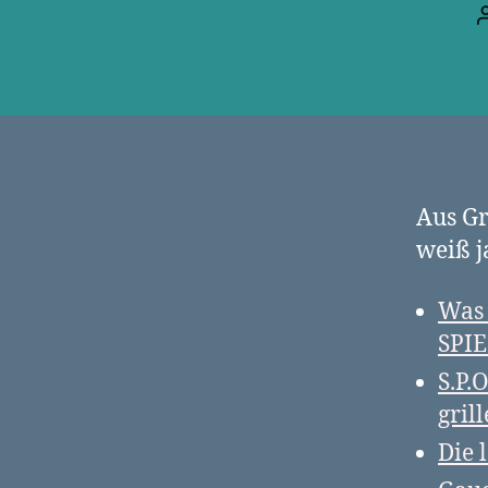
Aus Gr
weiß j
Was 
SPIE
S.P.
gril
Die 