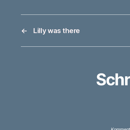
←
Lilly was there
Schr
Kommen