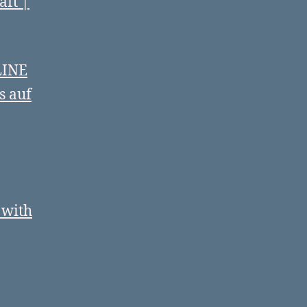
aft |
LINE
s auf
 with