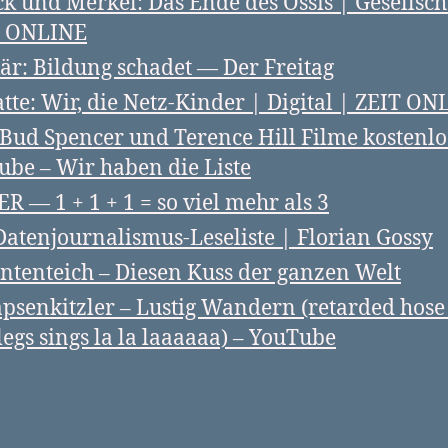
k und Merkel: Das Ende des Ossis | Gesellsch
T ONLINE
är: ­­­­Bildung schadet — Der Freitag
tte: Wir, die Netz-Kinder | Digital | ZEIT ON
 Bud Spencer und Terence Hill Filme kostenlo
ube – Wir haben die Liste
R — 1 + 1 + 1 = so viel mehr als 3
Datenjournalismus-Leseliste | Florian Gossy
ntenteich – Diesen Kuss der ganzen Welt
psenkitzler – Lustig Wandern (retarded hose
legs sings la la laaaaaa) – YouTube
rter