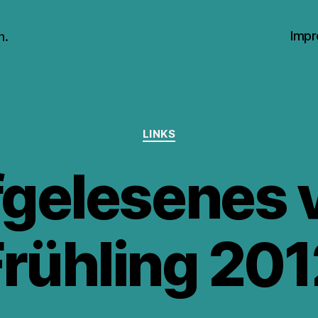
Impr
n.
Kategorien
LINKS
gelesenes
rühling 20