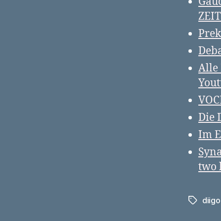
Gauc
ZEI
Prek
Deba
Alle
Yout
VOCE
Die 
Im E
Syna
two 
diigo
Schlagwö