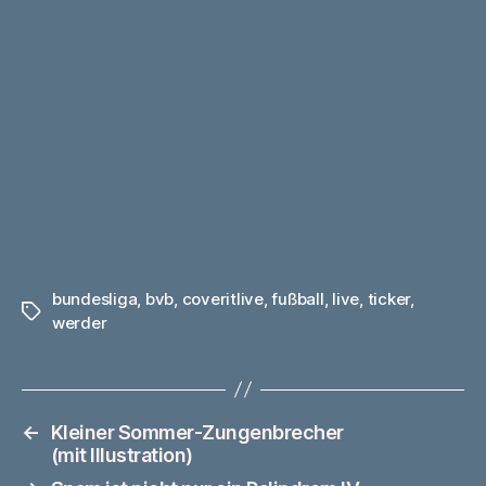
bundesliga
,
bvb
,
coveritlive
,
fußball
,
live
,
ticker
,
Schlagwörter
werder
←
Kleiner Sommer-Zungenbrecher
(mit Illustration)