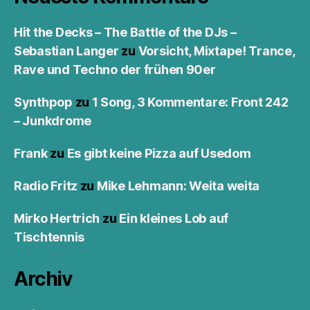
Hit the Decks – The Battle of the DJs –
Sebastian Langer
zu
Vorsicht, Mixtape! Trance,
Rave und Techno der frühen 90er
Synthpop
zu
1 Song, 3 Kommentare: Front 242
– Junkdrome
Frank
zu
Es gibt keine Pizza auf Usedom
Radio Fritz
zu
Mike Lehmann: Weita weita
Mirko Hertrich
zu
Ein kleines Lob auf
Tischtennis
Archiv