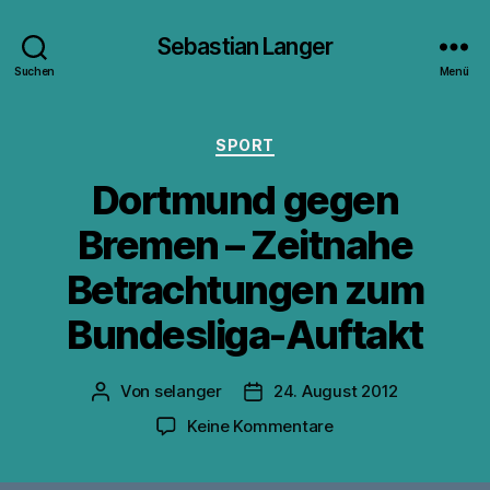
Sebastian Langer
Suchen
Menü
Kategorien
SPORT
Dortmund gegen
Bremen – Zeitnahe
Betrachtungen zum
Bundesliga-Auftakt
Von
selanger
24. August 2012
Beitragsautor
Veröffentlichungsdatum
zu
Keine Kommentare
Dortmund
gegen