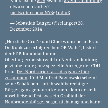
Kuhk. Ist die
#OB
-Wahl in
#Neubrandenburg
etwa schon vorbei?
pic.twitter.com/eNY5g1mPuK
— Sebastian Langer (@selanger)
28.
Dezember 2014
„Herzliche Grüße und Glückwünsche an Frau
Dr. Kuhk zur erfolgreichen OB-Wahl“, lästert
der FDP-Kandidat für die
Oberbürgermeisterwahl in Neubrandenburg
jetzt über eine ganz spezielle Anzeige der CDU-
Frau.
Der Nordkurier fasst das ganze hier
zusammen
. Und Manfred Pawlowski scheint
seine Schäfchen, sprich wahlberechtigte
Bürger, ganz genau zu kennen, denn er stellt
abschließend fest, was ein Großteil der
Neubrandenbürger so gar nicht mag und kann: