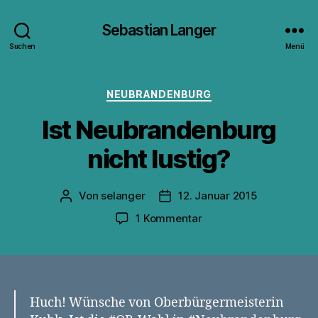
Sebastian Langer
Suchen
Menü
Kategorien
NEUBRANDENBURG
Ist Neubrandenburg
nicht lustig?
Von
selanger
12. Januar 2015
Beitragsautor
Veröffentlichungsdatum
zu
1 Kommentar
Ist
Neubrandenburg
nicht
lustig?
Huch! Wünsche von Oberbürgermeisterin