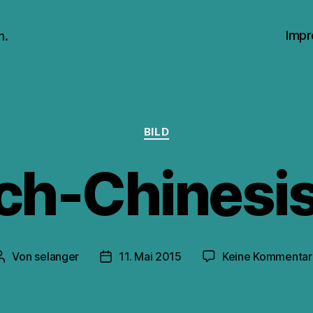
Impr
n.
Kategorien
BILD
ch-Chinesi
Von
selanger
11. Mai 2015
Keine Kommentar
Beitragsautor
Veröffentlichungsdatum