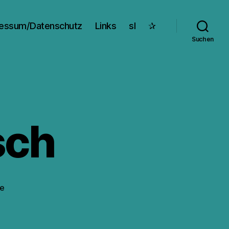
essum/Datenschutz
Links
sl
✰
Suchen
sch
zu
e
Fach-
Chinesisch