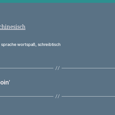
a sprache wortspaß
,
schreibtisch
rter
oin’