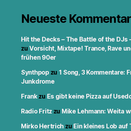
Neueste Kommentar
Hit the Decks – The Battle of the DJs
zu
Vorsicht, Mixtape! Trance, Rave u
frühen 90er
Synthpop
zu
1 Song, 3 Kommentare: F
Junkdrome
Frank
zu
Es gibt keine Pizza auf Use
Radio Fritz
zu
Mike Lehmann: Weita w
Mirko Hertrich
zu
Ein kleines Lob auf