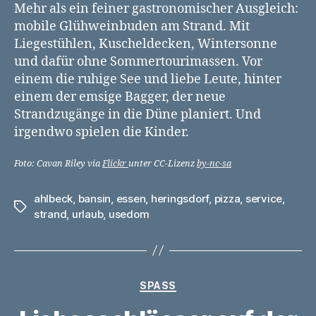
Mehr als ein feiner gastronomischer Ausgleich:
mobile Glühweinbuden am Strand. Mit
Liegestühlen, Kuscheldecken, Wintersonne
und dafür ohne Sommertourimassen. Vor
einem die ruhige See und liebe Leute, hinter
einem der emsige Bagger, der neue
Strandzugänge in die Düne planiert. Und
irgendwo spielen die Kinder.
Foto: Cavan Riley via
Flickr
unter CC-Lizenz
by-nc-sa
ahlbeck
,
bansin
,
essen
,
heringsdorf
,
pizza
,
service
,
Schlagwörter
strand
,
urlaub
,
usedom
Kategorien
SPASS