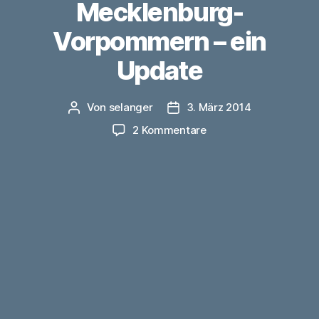
Mecklenburg-
Vorpommern – ein
Update
Von
selanger
3. März 2014
Beitragsautor
Veröffentlichungsdatum
zu
2 Kommentare
Liebesschlösser
in
Mecklenburg-
Vorpommern
–
ein
Update