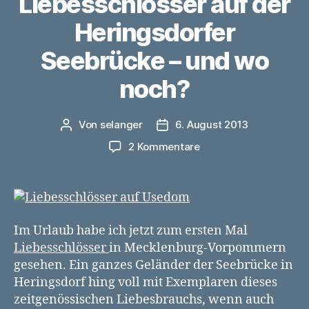
Liebesschlösser auf der
Heringsdorfer
Seebrücke – und wo
noch?
Von
selanger
6. August 2013
Beitragsautor
Veröffentlichungsdatum
zu
2 Kommentare
Liebesschlösser
auf
der
Heringsdorfer
Seebrücke
Im Urlaub habe ich jetzt zum ersten Mal
–
Liebesschlösser
in Mecklenburg-Vorpommern
und
gesehen. Ein ganzes Geländer der Seebrücke in
wo
Heringsdorf hing voll mit Exemplaren dieses
noch?
zeitgenössischen Liebesbrauchs, wenn auch