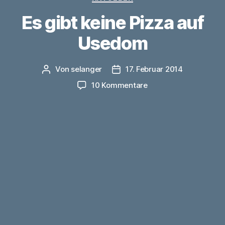
Es gibt keine Pizza auf
Usedom
Von
selanger
17. Februar 2014
Beitragsautor
Veröffentlichungsdatum
zu
10 Kommentare
Es
gibt
keine
Pizza
auf
Usedom