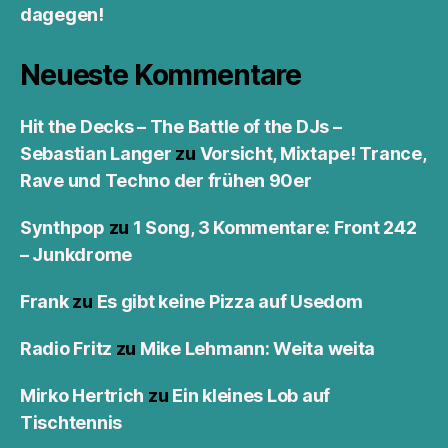
dagegen!
Neueste Kommentare
Hit the Decks – The Battle of the DJs –
Sebastian Langer
zu
Vorsicht, Mixtape! Trance,
Rave und Techno der frühen 90er
Synthpop
zu
1 Song, 3 Kommentare: Front 242
– Junkdrome
Frank
zu
Es gibt keine Pizza auf Usedom
Radio Fritz
zu
Mike Lehmann: Weita weita
Mirko Hertrich
zu
Ein kleines Lob auf
Tischtennis