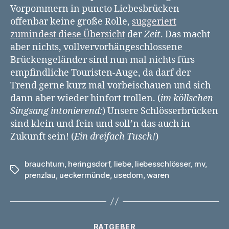
Vorpommern in puncto Liebesbrücken
offenbar keine große Rolle,
suggeriert
zumindest diese Übersicht
der
Zeit
. Das macht
aber nichts, vollvervorhängeschlossene
Brückengeländer sind nun mal nichts fürs
empfindliche Touristen-Auge, da darf der
Trend gerne kurz mal vorbeischauen und sich
dann aber wieder hinfort trollen. (
im köllschen
Singsang intonierend:
) Unsere Schlösserbrücken
sind klein und fein und soll’n das auch in
Zukunft sein! (
Ein dreifach Tusch!
)
brauchtum
,
heringsdorf
,
liebe
,
liebesschlösser
,
mv
,
Schlagwörter
prenzlau
,
ueckermünde
,
usedom
,
waren
Kategorien
RATGEBER