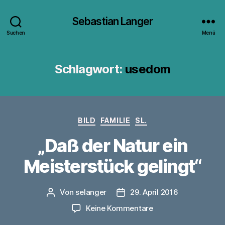
Sebastian Langer
Suchen
Menü
Schlagwort:
usedom
Kategorien
BILD
FAMILIE
SL.
„Daß der Natur ein
Meisterstück gelingt“
Von
selanger
29. April 2016
Beitragsautor
Veröffentlichungsdatum
zu
Keine Kommentare
„Daß