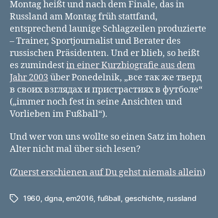
Montag heißt und nach dem Finale, das in
Russland am Montag früh stattfand,
entsprechend launige Schlagzeilen produzierte
– Trainer, Sportjournalist und Berater des
russischen Präsidenten. Und er blieb, so heißt
es zumindest
in einer Kurzbiografie aus dem
Jahr 2003
über Ponedelnik, „все так же тверд
в своих взглядах и пристрастиях в футболе“
(„immer noch fest in seine Ansichten und
Vorlieben im Fußball“).
Und wer von uns wollte so einen Satz im hohen
Alter nicht mal über sich lesen?
(
Zuerst erschienen auf Du gehst niemals allein
)
1960
,
dgna
,
em2016
,
fußball
,
geschichte
,
russland
Schlagwörter