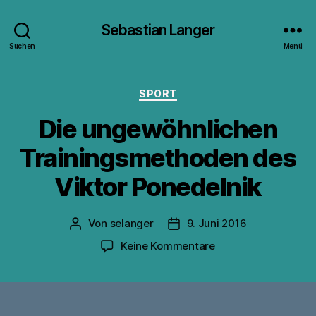
Sebastian Langer
Suchen
Menü
Kategorien
SPORT
Die ungewöhnlichen
Trainingsmethoden des
Viktor Ponedelnik
Von
selanger
9. Juni 2016
Beitragsautor
Veröffentlichungsdatum
zu
Keine Kommentare
Die
ungewöhnlichen
Trainingsmethoden
des