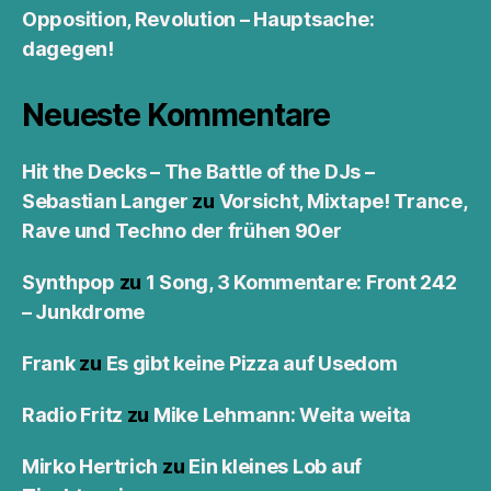
Opposition, Revolution – Hauptsache:
dagegen!
Neueste Kommentare
Hit the Decks – The Battle of the DJs –
Sebastian Langer
zu
Vorsicht, Mixtape! Trance,
Rave und Techno der frühen 90er
Synthpop
zu
1 Song, 3 Kommentare: Front 242
– Junkdrome
Frank
zu
Es gibt keine Pizza auf Usedom
Radio Fritz
zu
Mike Lehmann: Weita weita
Mirko Hertrich
zu
Ein kleines Lob auf