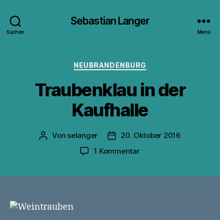
Sebastian Langer
Suchen
Menü
Kategorien
NEUBRANDENBURG
Traubenklau in der
Kaufhalle
Von
selanger
20. Oktober 2016
Beitragsautor
Veröffentlichungsdatum
zu
1 Kommentar
Traubenklau
in
der
Kaufhalle