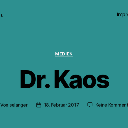
Impr
n.
Kategorien
MEDIEN
Dr. Kaos
Von
selanger
18. Februar 2017
Keine Komment
itragsautor
Veröffentlichungsdatum