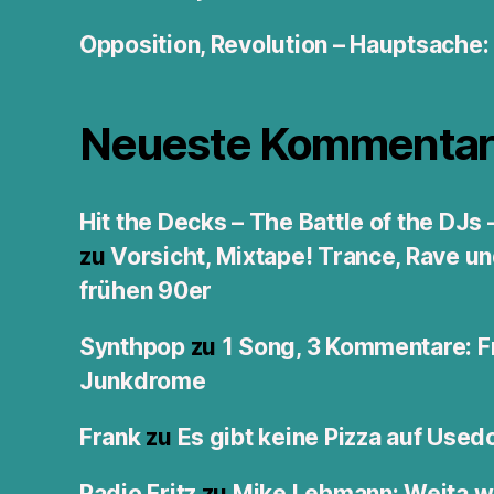
Opposition, Revolution – Hauptsache
Neueste Kommentar
Hit the Decks – The Battle of the DJs
zu
Vorsicht, Mixtape! Trance, Rave u
frühen 90er
Synthpop
zu
1 Song, 3 Kommentare: F
Junkdrome
Frank
zu
Es gibt keine Pizza auf Use
Radio Fritz
zu
Mike Lehmann: Weita w