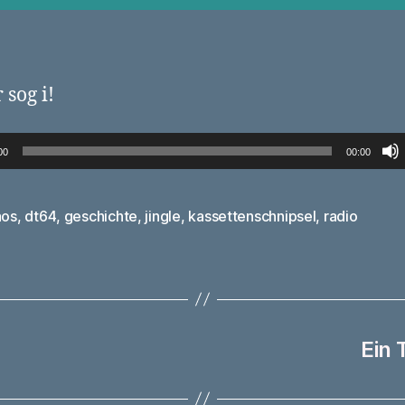
 sog i!
00
00:00
aos
,
dt64
,
geschichte
,
jingle
,
kassettenschnipsel
,
radio
rter
Ein 