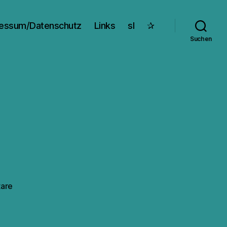
essum/Datenschutz
Links
sl
✰
Suchen
zu
are
Dr.
Kaos