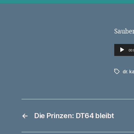
Sauber
Audio-Player
00:
dr. k
Schlagwö
←
Die Prinzen: DT64 bleibt