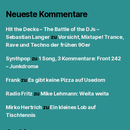
Neueste Kommentare
Hit the Decks – The Battle of the DJs –
Sebastian Langer
zu
Vorsicht, Mixtape! Trance,
Rave und Techno der frühen 90er
Synthpop
zu
1 Song, 3 Kommentare: Front 242
– Junkdrome
Frank
zu
Es gibt keine Pizza auf Usedom
Radio Fritz
zu
Mike Lehmann: Weita weita
Mirko Hertrich
zu
Ein kleines Lob auf
Tischtennis