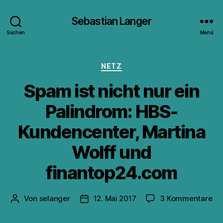
Sebastian Langer
Suchen
Menü
Kategorien
NETZ
Spam ist nicht nur ein
Palindrom: HBS-
Kundencenter, Martina
Wolff und
finantop24.com
zu
Von
selanger
12. Mai 2017
3 Kommentare
Beitragsautor
Veröffentlichungsdatum
Sp
ist