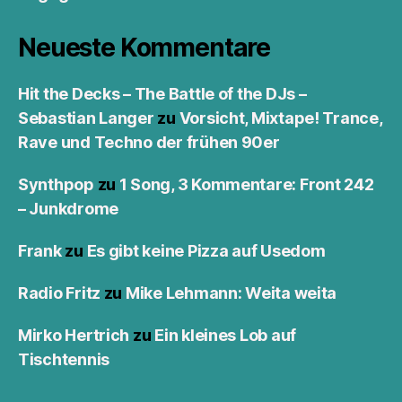
Neueste Kommentare
Hit the Decks – The Battle of the DJs –
Sebastian Langer
zu
Vorsicht, Mixtape! Trance,
Rave und Techno der frühen 90er
Synthpop
zu
1 Song, 3 Kommentare: Front 242
– Junkdrome
Frank
zu
Es gibt keine Pizza auf Usedom
Radio Fritz
zu
Mike Lehmann: Weita weita
Mirko Hertrich
zu
Ein kleines Lob auf
Tischtennis