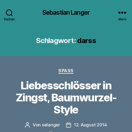
Sebastian Langer
Suchen
Menü
Schlagwort:
darss
Kategorien
SPASS
Liebesschlösser in
Zingst, Baumwurzel-
Style
Von
selanger
12. August 2014
Beitragsautor
Veröffentlichungsdatum