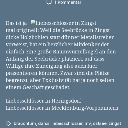
zu
1 Kommentar
Liebesschlösser
in
Zingst,
Das ist ja
Baumwurzel-
mal originell: Weil die Seebrücke in Zingst
Style
dicke Holzbohlen statt dünner Metallstreben
vorweist, hat ein herzlicher Mitdenkender
einfach eine große Baumwurzelkugel an den
Anfang der Seebrücke platziert, auf dass
Willige ihre Zuneigung also auch hier
präsentieren können. Zwar sind die Plätze
begrenzt, aber Exklusivität hat ja noch selten
einem Geschäft geschadet.
Liebesschlösser in Heringsdorf
Liebesschlösser in Mecklenburg-Vorpommern
brauchtum
,
darss
,
liebesschlösser
,
mv
,
ostsee
,
zingst
Schlagwörter