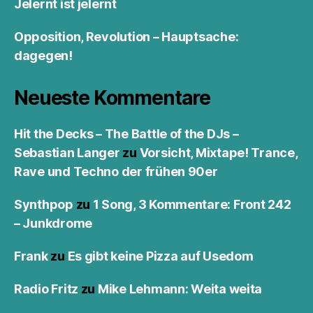
Jelernt ist jelernt
Opposition, Revolution – Hauptsache:
dagegen!
Neueste Kommentare
Hit the Decks – The Battle of the DJs –
Sebastian Langer
zu
Vorsicht, Mixtape! Trance,
Rave und Techno der frühen 90er
Synthpop
zu
1 Song, 3 Kommentare: Front 242
– Junkdrome
Frank
zu
Es gibt keine Pizza auf Usedom
Radio Fritz
zu
Mike Lehmann: Weita weita