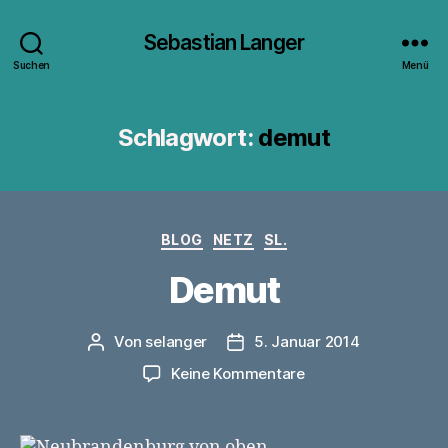
Sebastian Langer
Suchen
Menü
Schlagwort:
demut
Kategorien
BLOG
NETZ
SL.
Demut
Von
selanger
5. Januar 2014
Beitragsautor
Veröffentlichungsdatum
zu
Keine Kommentare
Demut