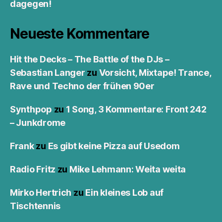
dagegen!
Neueste Kommentare
Hit the Decks – The Battle of the DJs –
Sebastian Langer
zu
Vorsicht, Mixtape! Trance,
Rave und Techno der frühen 90er
Synthpop
zu
1 Song, 3 Kommentare: Front 242
– Junkdrome
Frank
zu
Es gibt keine Pizza auf Usedom
Radio Fritz
zu
Mike Lehmann: Weita weita
Mirko Hertrich
zu
Ein kleines Lob auf
Tischtennis