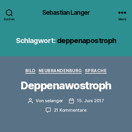
Sebastian Langer
Suchen
Menü
Schlagwort:
deppenapostroph
Kategorien
BILD
NEUBRANDENBURG
SPRACHE
Deppenawostroph
Von
selanger
15. Juni 2017
Beitragsautor
Veröffentlichungsdatum
zu
21 Kommentare
Deppenawostroph