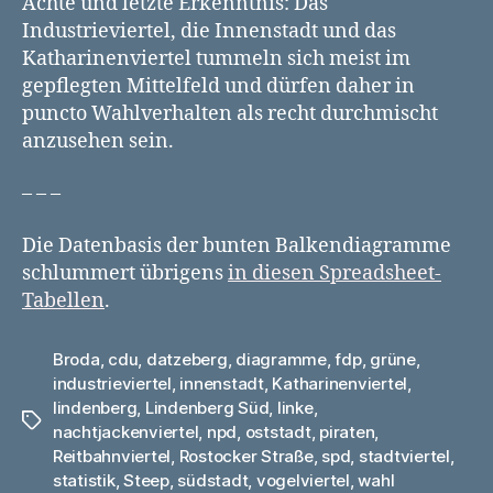
Achte und letzte Erkenntnis: Das
Industrieviertel, die Innenstadt und das
Katharinenviertel tummeln sich meist im
gepflegten Mittelfeld und dürfen daher in
puncto Wahlverhalten als recht durchmischt
anzusehen sein.
– – –
Die Datenbasis der bunten Balkendiagramme
schlummert übrigens
in diesen Spreadsheet-
Tabellen
.
Broda
,
cdu
,
datzeberg
,
diagramme
,
fdp
,
grüne
,
industrieviertel
,
innenstadt
,
Katharinenviertel
,
lindenberg
,
Lindenberg Süd
,
linke
,
Schlagwörter
nachtjackenviertel
,
npd
,
oststadt
,
piraten
,
Reitbahnviertel
,
Rostocker Straße
,
spd
,
stadtviertel
,
statistik
,
Steep
,
südstadt
,
vogelviertel
,
wahl