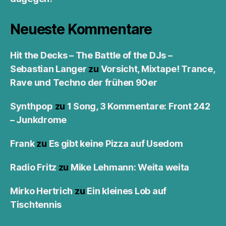
Neueste Kommentare
Hit the Decks – The Battle of the DJs –
Sebastian Langer
zu
Vorsicht, Mixtape! Trance,
Rave und Techno der frühen 90er
Synthpop
zu
1 Song, 3 Kommentare: Front 242
– Junkdrome
Frank
zu
Es gibt keine Pizza auf Usedom
Radio Fritz
zu
Mike Lehmann: Weita weita
Mirko Hertrich
zu
Ein kleines Lob auf
Tischtennis