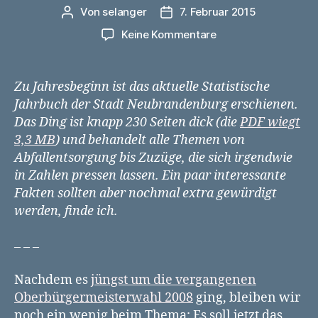
Von
selanger
7. Februar 2015
Beitragsautor
Veröffentlichungsdatum
zu
Keine Kommentare
Fakten
über
Neubrandenburg
Zu Jahresbeginn ist das aktuelle Statistische
–
Jahrbuch der Stadt Neubrandenburg erschienen.
Heute:
Das Ding ist knapp 230 Seiten dick (die
PDF wiegt
Wie
3,3 MB
) und behandelt alle Themen von
wählen
Abfallentsorgung bis Zuzüge, die sich irgendwie
die
in Zahlen pressen lassen. Ein paar interessante
Stadtgebiete?
Fakten sollten aber nochmal extra gewürdigt
werden, finde ich.
– – –
Nachdem es
jüngst um die vergangenen
Oberbürgermeisterwahl 2008
ging, bleiben wir
noch ein wenig beim Thema: Es soll jetzt das