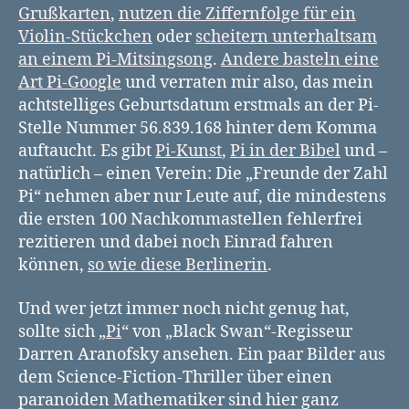
Grußkarten
,
nutzen die Ziffernfolge für ein
Violin-Stückchen
oder
scheitern unterhaltsam
an einem Pi-Mitsingsong
.
Andere basteln eine
Art Pi-Google
und verraten mir also, das mein
achtstelliges Geburtsdatum erstmals an der Pi-
Stelle Nummer 56.839.168 hinter dem Komma
auftaucht. Es gibt
Pi-Kunst
,
Pi in der Bibel
und –
natürlich – einen Verein: Die „Freunde der Zahl
Pi“ nehmen aber nur Leute auf, die mindestens
die ersten 100 Nachkommastellen fehlerfrei
rezitieren und dabei noch Einrad fahren
können,
so wie diese Berlinerin
.
Und wer jetzt immer noch nicht genug hat,
sollte sich „
Pi
“ von „Black Swan“-Regisseur
Darren Aranofsky ansehen. Ein paar Bilder aus
dem Science-Fiction-Thriller über einen
paranoiden Mathematiker sind hier ganz