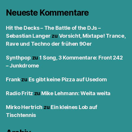
Neueste Kommentare
Hit the Decks – The Battle of the DJs –
Sebastian Langer
zu
Vorsicht, Mixtape! Trance,
Rave und Techno der frühen 90er
Synthpop
zu
1 Song, 3 Kommentare: Front 242
– Junkdrome
Frank
zu
Es gibt keine Pizza auf Usedom
Radio Fritz
zu
Mike Lehmann: Weita weita
Mirko Hertrich
zu
Ein kleines Lob auf
Tischtennis