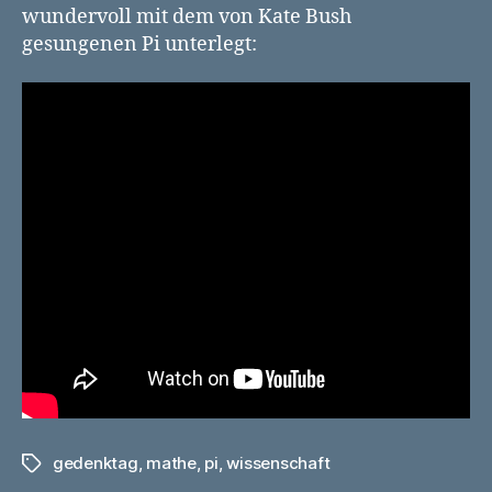
wundervoll mit dem von Kate Bush
gesungenen Pi unterlegt:
gedenktag
,
mathe
,
pi
,
wissenschaft
Schlagwörter