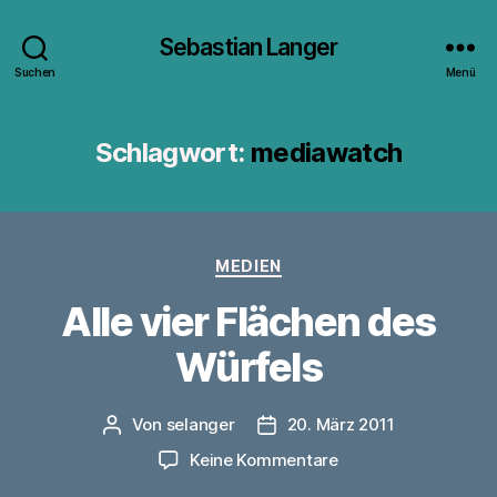
Sebastian Langer
Suchen
Menü
Schlagwort:
mediawatch
Kategorien
MEDIEN
Alle vier Flächen des
Würfels
Von
selanger
20. März 2011
Beitragsautor
Veröffentlichungsdatum
zu
Keine Kommentare
Alle