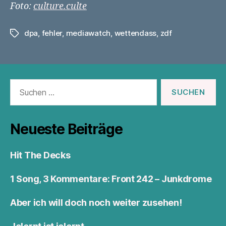
Foto:
culture.culte
dpa
,
fehler
,
mediawatch
,
wettendass
,
zdf
Schlagwörter
Suchen
nach:
Neueste Beiträge
Hit The Decks
1 Song, 3 Kommentare: Front 242 – Junkdrome
Aber ich will doch noch weiter zusehen!