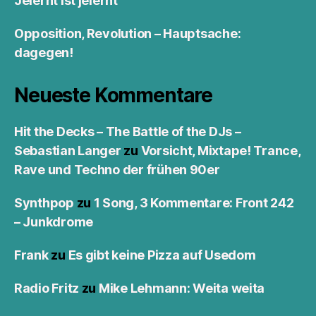
Jelernt ist jelernt
Opposition, Revolution – Hauptsache:
dagegen!
Neueste Kommentare
Hit the Decks – The Battle of the DJs –
Sebastian Langer
zu
Vorsicht, Mixtape! Trance,
Rave und Techno der frühen 90er
Synthpop
zu
1 Song, 3 Kommentare: Front 242
– Junkdrome
Frank
zu
Es gibt keine Pizza auf Usedom
Radio Fritz
zu
Mike Lehmann: Weita weita