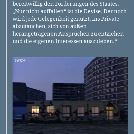
bereitwillig den Forderungen des Staates.
„Nur nicht auffallen“ ist die Devise. Dennoch
wird jede Gelegenheit genutzt, ins Private
abzutauchen, sich von außen
herangetragenen Ansprüchen zu entziehen
und die eigenen Interessen auszuleben.“