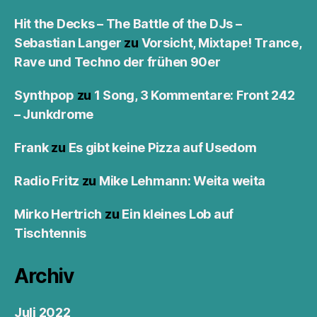
Hit the Decks – The Battle of the DJs –
Sebastian Langer
zu
Vorsicht, Mixtape! Trance,
Rave und Techno der frühen 90er
Synthpop
zu
1 Song, 3 Kommentare: Front 242
– Junkdrome
Frank
zu
Es gibt keine Pizza auf Usedom
Radio Fritz
zu
Mike Lehmann: Weita weita
Mirko Hertrich
zu
Ein kleines Lob auf
Tischtennis
Archiv
Juli 2022