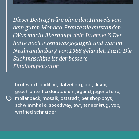
Dieser Beitrag wäre ohne den Hinweis von
dem guten Monaco-Franze nie entstanden.
(Was macht überhaupt
dein Internet?
) Der
hatte nach irgendwas gegugelt und war im
Neubrandenburg von 1988 gelandet. Fazit: Die
Suchmaschine ist der bessere
Fluxkompensator
.
boulevard
,
cadillac
,
datzeberg
,
ddr
,
disco
,
geschichte
,
harderstadion
,
jugend
,
jugendliche
,
möllenbeck
,
mosaik
,
oststadt
,
pet shop boys
,
Schlagwörter
schwimmhalle
,
speedway
,
swr
,
tannenkrug
,
veb
,
winfried schneider