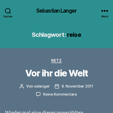
Sebastian Langer
Suchen
Menü
Schlagwort:
reise
Kategorien
NETZ
Vor ihr die Welt
Von
selanger
9. November 2011
Beitragsautor
Veröffentlichungsdatum
zu
Keine Kommentare
Vor
ihr
die
Wieder mal eine dieser ungezählten