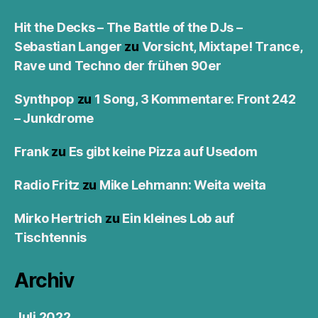
Hit the Decks – The Battle of the DJs –
Sebastian Langer
zu
Vorsicht, Mixtape! Trance,
Rave und Techno der frühen 90er
Synthpop
zu
1 Song, 3 Kommentare: Front 242
– Junkdrome
Frank
zu
Es gibt keine Pizza auf Usedom
Radio Fritz
zu
Mike Lehmann: Weita weita
Mirko Hertrich
zu
Ein kleines Lob auf
Tischtennis
Archiv
Juli 2022