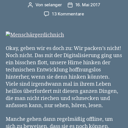
Von
selanger
16. Mai 2017
Beitragsautor
Veröffentlichungsdatum
zu
13 Kommentare
Nur
kein
Stress:
Sieben
Ideen
Okay, geben wir es doch zu: Wir packen’s nicht!
für
Noch nicht. Das mit der Digitalisierung ging uns
technische
ein bisschen flott, unsere Hirne hinken der
Entschleunigung
technischen Entwicklung hoffnungslos
im
Alltag
hinterher, wenn sie denn hinken könnten.
Viele sind irgendwann mal in ihrem Leben
heillos überfordert mit diesen ganzen Dingen,
die man nicht riechen und schmecken und
anfassen kann, nur sehen, hören, lesen.
Manche gehen dann regelmäßig offline, um
sich zu beweisen, dass sie es noch können.