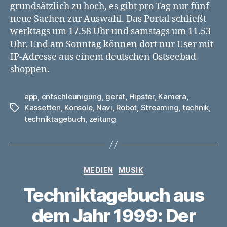
grundsätzlich zu hoch, es gibt pro Tag nur fünf
neue Sachen zur Auswahl. Das Portal schließt
werktags um 17.58 Uhr und samstags um 11.53
Uhr. Und am Sonntag können dort nur User mit
IP-Adresse aus einem deutschen Ostseebad
shoppen.
app
,
entschleunigung
,
gerät
,
Hipster
,
Kamera
,
Kassetten
,
Konsole
,
Navi
,
Robot
,
Streaming
,
technik
,
Schlagwörter
techniktagebuch
,
zeitung
Kategorien
MEDIEN
MUSIK
Techniktagebuch aus
dem Jahr 1999: Der