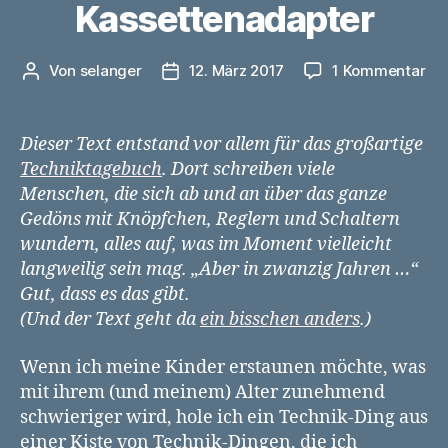
Kassettenadapter
zu
Von
selanger
12. März 2017
1 Kommentar
Beitragsautor
Veröffentlichungsdatum
Te
au
de
Dieser Text entstand vor allem für das großartige
Ja
Techniktagebuch
. Dort schreiben viele
199
Menschen, die sich ab und an über das ganze
De
Gedöns mit Knöpfchen, Reglern und Schaltern
Ka
wundern, alles auf, was im Moment vielleicht
langweilig sein mag. „Aber in zwanzig Jahren …“
Gut, dass es das gibt.
(Und der Text geht da
ein bisschen anders
.)
Wenn ich meine Kinder erstaunen möchte, was
mit ihrem (und meinem) Alter zunehmend
schwieriger wird, hole ich ein Technik-Ding aus
einer Kiste von Technik-Dingen, die ich