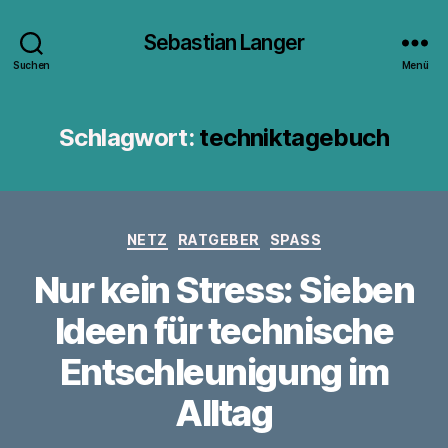
Sebastian Langer
Suchen
Menü
Schlagwort:
techniktagebuch
Kategorien
NETZ
RATGEBER
SPASS
Nur kein Stress: Sieben
Ideen für technische
Entschleunigung im
Alltag