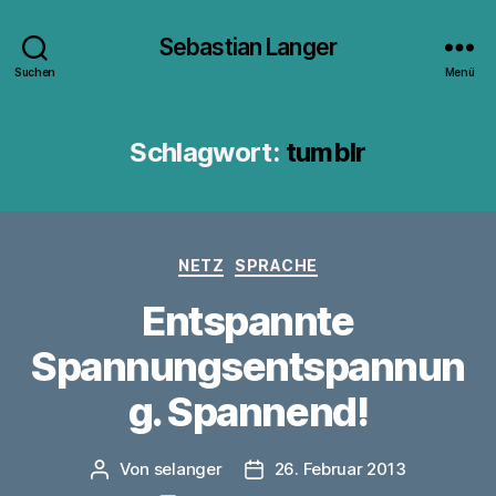
Sebastian Langer
Suchen
Menü
Schlagwort:
tumblr
Kategorien
NETZ
SPRACHE
Entspannte
Spannungsentspannun
g. Spannend!
Von
selanger
26. Februar 2013
Beitragsautor
Veröffentlichungsdatum