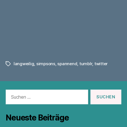
langweilig
,
simpsons
,
spannend
,
tumblr
,
twitter
Schlagwörter
Suchen
nach:
Neueste Beiträge