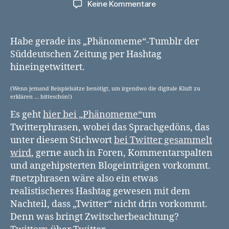
zu
Keine Kommentare
Entspannte
Spannungsentspann
Spannend!
Habe gerade ins „Phänomeme“-Tumblr der
Süddeutschen Zeitung per Hashtag
hineingetwittert.
(Wenn jemand Beispielsätze benötigt, um irgendwo die digitale Kluft zu
erklären … bitteschön!)
Es geht
hier bei „Phänomeme“
um
Twitterphrasen, wobei das Sprachgedöns, das
unter diesem Stichwort
bei Twitter gesammelt
wird
, gerne auch in Foren, Kommentarspalten
und angehipsterten Blogeinträgen vorkommt.
#netzphrasen wäre also ein etwas
realistischeres Hashtag gewesen mit dem
Nachteil, dass „Twitter“ nicht drin vorkommt.
Denn was bringt Zwitscherbeachtung?