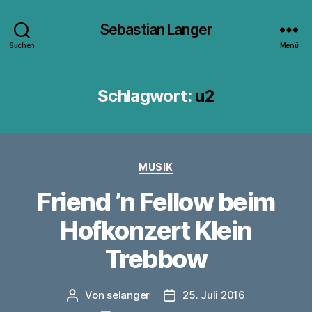
Sebastian Langer
Suchen
Menü
Schlagwort:
u2
Kategorien
MUSIK
Friend ’n Fellow beim
Hofkonzert Klein
Trebbow
Von
selanger
25. Juli 2016
Beitragsautor
Veröffentlichungsdatum