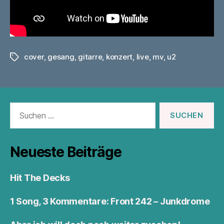
cover
,
gesang
,
gitarre
,
konzert
,
live
,
mv
,
u2
Schlagwörter
Suchen
nach:
Neueste Beiträge
Hit The Decks
1 Song, 3 Kommentare: Front 242 – Junkdrome