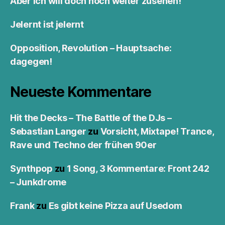
Aber ich will doch noch weiter zusehen!
Jelernt ist jelernt
Opposition, Revolution – Hauptsache:
dagegen!
Neueste Kommentare
Hit the Decks – The Battle of the DJs –
Sebastian Langer
zu
Vorsicht, Mixtape! Trance,
Rave und Techno der frühen 90er
Synthpop
zu
1 Song, 3 Kommentare: Front 242
– Junkdrome
Frank
zu
Es gibt keine Pizza auf Usedom