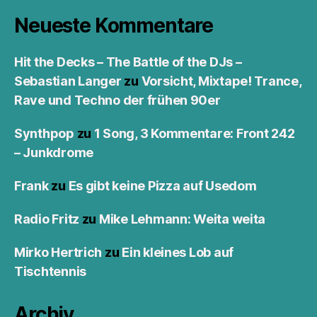
Neueste Kommentare
Hit the Decks – The Battle of the DJs –
Sebastian Langer
zu
Vorsicht, Mixtape! Trance,
Rave und Techno der frühen 90er
Synthpop
zu
1 Song, 3 Kommentare: Front 242
– Junkdrome
Frank
zu
Es gibt keine Pizza auf Usedom
Radio Fritz
zu
Mike Lehmann: Weita weita
Mirko Hertrich
zu
Ein kleines Lob auf
Tischtennis
Archiv