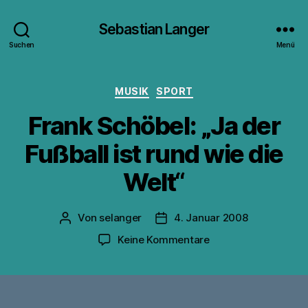
Sebastian Langer
Suchen
Menü
Kategorien
MUSIK
SPORT
Frank Schöbel: „Ja der
Fußball ist rund wie die
Welt“
Von
selanger
4. Januar 2008
Beitragsautor
Veröffentlichungsdatum
zu
Keine Kommentare
Frank
Schöbel:
„Ja
der