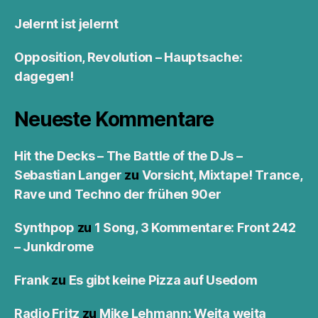
Jelernt ist jelernt
Opposition, Revolution – Hauptsache:
dagegen!
Neueste Kommentare
Hit the Decks – The Battle of the DJs –
Sebastian Langer
zu
Vorsicht, Mixtape! Trance,
Rave und Techno der frühen 90er
Synthpop
zu
1 Song, 3 Kommentare: Front 242
– Junkdrome
Frank
zu
Es gibt keine Pizza auf Usedom
Radio Fritz
zu
Mike Lehmann: Weita weita