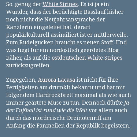
Fußball
So, genug der
White Stripes
. Es ist ja ein
ist
Wunder, dass der berüchtigte Basslauf bisher
rund
noch nicht die Neujahrsansprache der
wie
Kanzlerin eingeleitet hat, derart
die
populärkulturell assimiliert ist er mittlerweile.
Welt“
Zum Rudelgucken braucht es neuen Stoff. Und
was liegt für ein nordöstlich geerdetes Blog
näher, als auf die
ostdeutschen White Stripes
zurückzugreifen.
Zugegeben,
Aurora Lacasa
ist nicht für ihre
Fertigkeiten am drumkit bekannt und hat mit
folgendem Hardrockbrett maximal als wie auch
immer geartete Muse zu tun. Dennoch dürfte
Ja
der Fußball ist rund wie die Welt
vor allem auch
durch das mörderische Dreinotenriff am
Anfang die Fanmeilen der Republik begeistern.