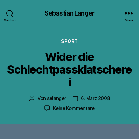
Sebastian Langer
Suchen
Menü
Kategorien
SPORT
Wider die
Schlechtpassklatschere
i
Von
selanger
6. März 2008
Beitragsautor
Veröffentlichungsdatum
zu
Keine Kommentare
Wider
die
Schlechtpassklatsch