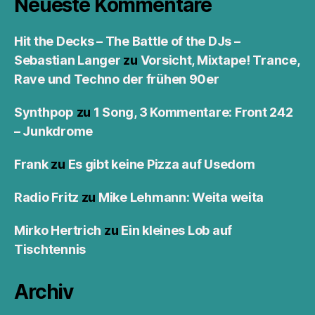
Neueste Kommentare
Hit the Decks – The Battle of the DJs –
Sebastian Langer
zu
Vorsicht, Mixtape! Trance,
Rave und Techno der frühen 90er
Synthpop
zu
1 Song, 3 Kommentare: Front 242
– Junkdrome
Frank
zu
Es gibt keine Pizza auf Usedom
Radio Fritz
zu
Mike Lehmann: Weita weita
Mirko Hertrich
zu
Ein kleines Lob auf
Tischtennis
Archiv