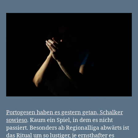
Portogesen haben es gestern getan, Schalker
sowieso
. Kaum ein Spiel, in dem es nicht
passiert. Besonders ab Regionalliga abwärts ist
das Ritual um so lustiger, je ernsthafter es