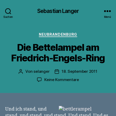
Sebastian Langer
Suchen
Menü
Kategorien
NEUBRANDENBURG
Die Bettelampel am
Friedrich-Engels-Ring
Von
selanger
18. September 2011
Beitragsautor
Veröffentlichungsdatum
zu
Keine Kommentare
Die
Bettelampel
am
Friedrich-
Engels-
Und ich stand, und
Ring
stand, und stand, und stand. Und stand. Und es