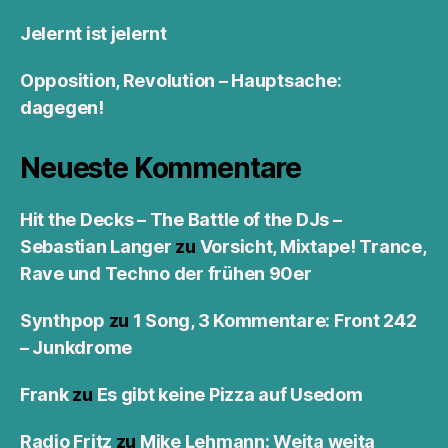
Jelernt ist jelernt
Opposition, Revolution – Hauptsache:
dagegen!
Neueste Kommentare
Hit the Decks – The Battle of the DJs –
Sebastian Langer
zu
Vorsicht, Mixtape! Trance,
Rave und Techno der frühen 90er
Synthpop
zu
1 Song, 3 Kommentare: Front 242
– Junkdrome
Frank
zu
Es gibt keine Pizza auf Usedom
Radio Fritz
zu
Mike Lehmann: Weita weita