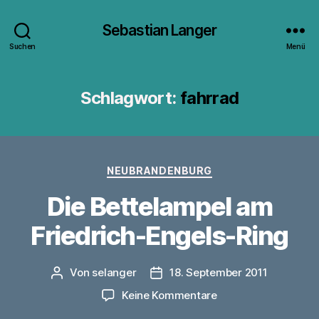
Sebastian Langer
Suchen
Menü
Schlagwort:
fahrrad
Kategorien
NEUBRANDENBURG
Die Bettelampel am
Friedrich-Engels-Ring
Von
selanger
18. September 2011
Beitragsautor
Veröffentlichungsdatum
zu
Keine Kommentare
Die