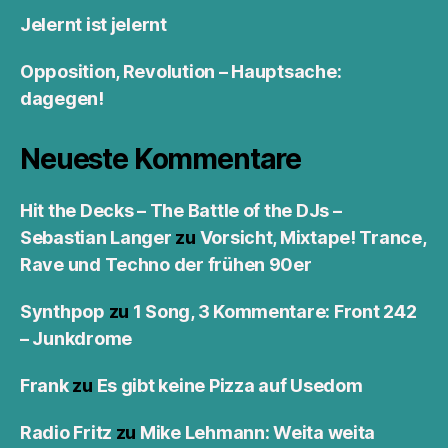
Jelernt ist jelernt
Opposition, Revolution – Hauptsache:
dagegen!
Neueste Kommentare
Hit the Decks – The Battle of the DJs –
Sebastian Langer
zu
Vorsicht, Mixtape! Trance,
Rave und Techno der frühen 90er
Synthpop
zu
1 Song, 3 Kommentare: Front 242
– Junkdrome
Frank
zu
Es gibt keine Pizza auf Usedom
Radio Fritz
zu
Mike Lehmann: Weita weita