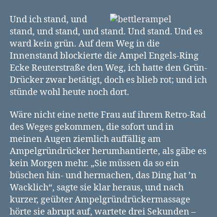
Bettelampel
am
Und ich stand, und
Friedrich-
stand, und stand, und stand. Und stand. Und es
Engels-
ward kein grün. Auf dem Weg in die
Ring
Innenstand blockierte die Ampel Engels-Ring
Ecke Reuterstraße den Weg, ich hatte den Grün-
Drücker zwar betätigt, doch es blieb rot; und ich
stünde wohl heute noch dort.
Wäre nicht eine nette Frau auf ihrem Retro-Rad
des Weges gekommen, die sofort und in
meinen Augen ziemlich auffällig am
Ampelgründrücker herumhantierte, als gäbe es
kein Morgen mehr. „Sie müssen da so ein
büschen hin- und hermachen, das Ding hat ’n
Wacklich“, sagte sie klar heraus, und nach
kurzer, geübter Ampelgründrückermassage
hörte sie abrupt auf, wartete drei Sekunden –