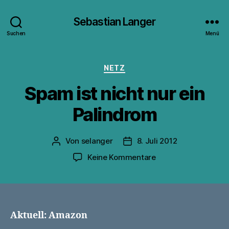
Sebastian Langer
Suchen
Menü
Kategorien
NETZ
Spam ist nicht nur ein
Palindrom
Von
selanger
8. Juli 2012
Beitragsautor
Veröffentlichungsdatum
zu
Keine Kommentare
Spam
ist
nicht
nur
ein
Aktuell: Amazon
Palindrom