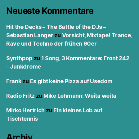
Neueste Kommentare
Hit the Decks – The Battle of the DJs –
Sebastian Langer
zu
Vorsicht, Mixtape! Trance,
Rave und Techno der frühen 90er
Synthpop
zu
1 Song, 3 Kommentare: Front 242
– Junkdrome
Frank
zu
Es gibt keine Pizza auf Usedom
Radio Fritz
zu
Mike Lehmann: Weita weita
Mirko Hertrich
zu
Ein kleines Lob auf
Tischtennis
Archiv