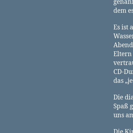
genann
dem es
Es ist 
Wasser
Abendl
Eltern
vertr
CD-Du
das „j
Die di
Spaß g
uns am
Die Ki