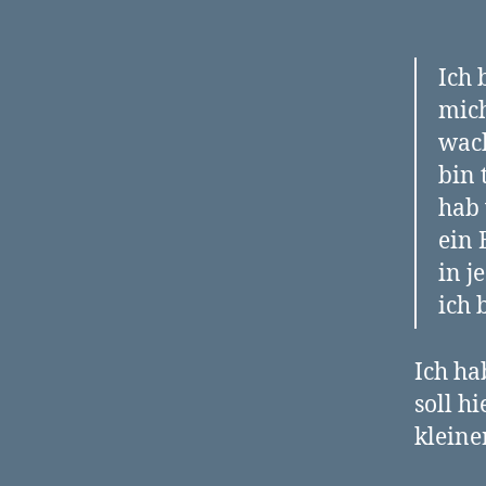
Ich
mich
wac
bin 
hab 
ein 
in j
ich
Ich ha
soll h
kleine