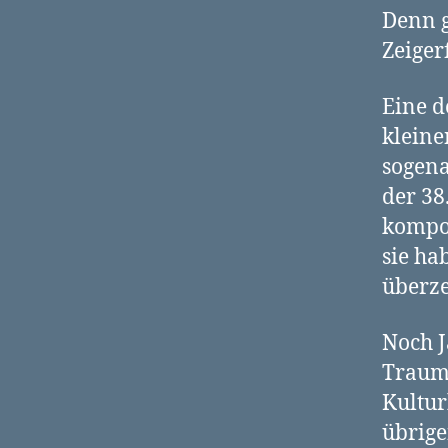
Denn g
Zeiger
Eine d
kleine
sogena
der 38
kompon
sie ha
überze
Noch J
Traum
Kultur
übrige