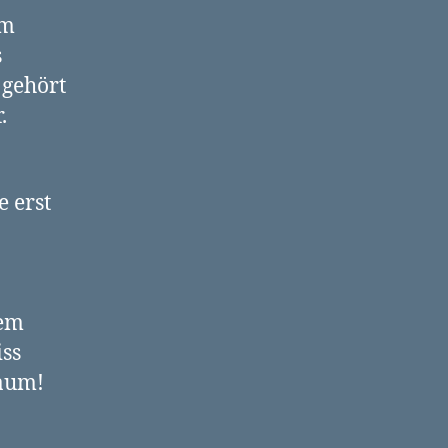
em
s
 gehört
.
 erst
nem
ss
baum!