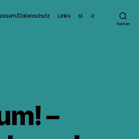
essum/Datenschutz
Links
sl
✰
Suchen
um! –