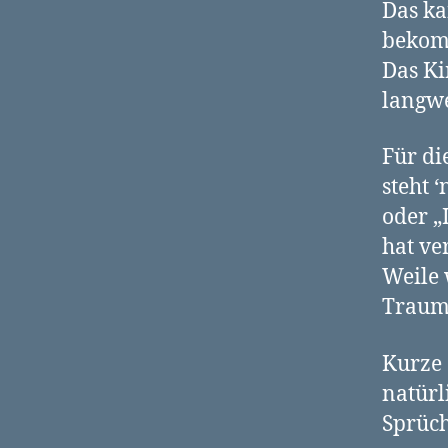
Das ka
bekomm
Das Ki
langwe
Für di
steht 
oder „
hat ve
Weile 
Traum
Kurze 
natürl
Sprüch