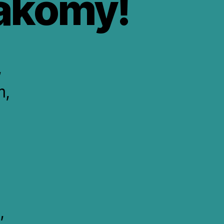
Lakomy!
,
m,
,