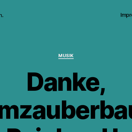
Impr
n.
Kategorien
MUSIK
Danke,
mzauberba