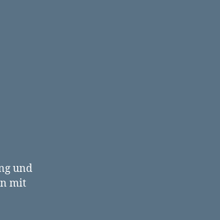
Lakomy!
ung und
en mit