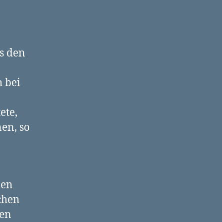
s den
 bei
ete,
nen, so
den
chen
ren