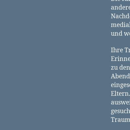
andere
Nachd
medial
und wo
Ihre T
Erinne
zu den
Abends
einges
Eltern
auswe
gesuch
Traum