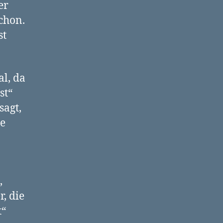
er
chon.
st
al, da
st“
sagt,
se
,
, die
t“