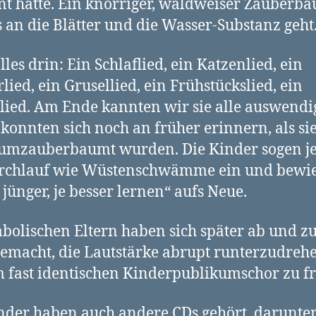
t hätte. Ein knorriger, waldweiser Zauberb
 an die Blätter und die Wasser-Substanz geht
alles drin: Ein Schlaflied, ein Katzenlied, ein
lied, ein Grusellied, ein Frühstückslied, ein
ied. Am Ende kannten wir sie alle auswendig
 konnten sich noch an früher erinnern, als sie
aumzauberbaumt wurden. Die Kinder sogen j
rchlauf wie Wüstenschwämme ein und bewi
e jünger, je besser lernen“ aufs Neue.
abolischen Eltern haben sich später ab und z
emacht, die Lautstärke abrupt runterzudreh
 fast identischen Kinderpublikumschor zu f
nder haben auch andere CDs gehört, darunte