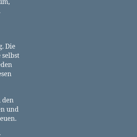
aum,
.
. Die
 selbst
eden
esen
u den
en und
reuen.
r