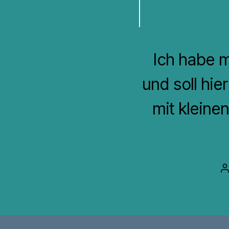
Ich habe m
und soll hi
mit kleine
B