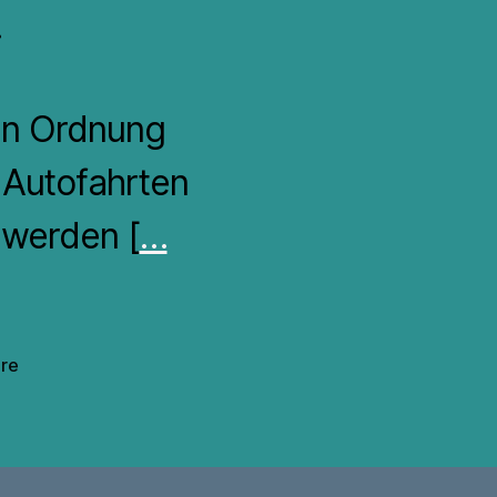
.
 in Ordnung
 Autofahrten
 werden [
…
zu
re
Danke,
Traumzauberbaum!
–
Danke,
Reinhard