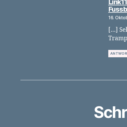
Link11
Fussb
16. Okto
[…] Se
Trampe
ANTWOR
Schr