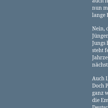
auch n
nun ma
lange 
Nein, 
Jünger
Jungs 
steht 
Jahrze
nächst
Auch L
Doch P
ganz w
die Em
Deutsc