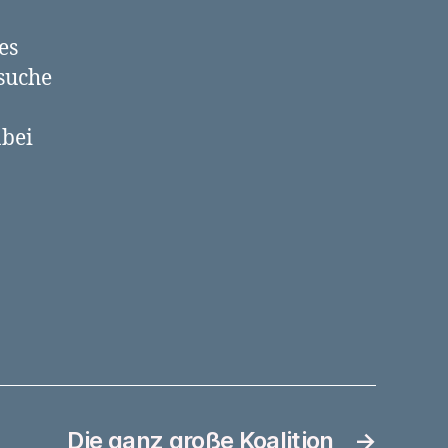
es
 suche
abei
Die ganz große Koalition
→