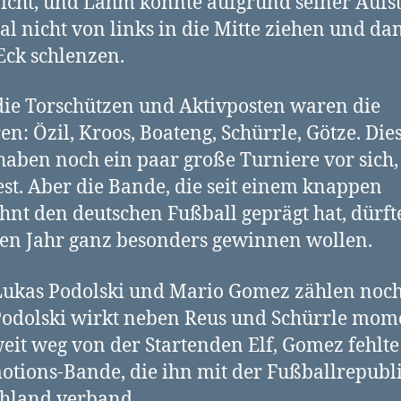
icht, und Lahm konnte aufgrund seiner Aufs
l nicht von links in die Mitte ziehen und da
Eck schlenzen.
die Torschützen und Aktivposten waren die
en: Özil, Kroos, Boateng, Schürrle, Götze. Die
haben noch ein paar große Turniere vor sich, 
fest. Aber die Bande, die seit einem knappen
hnt den deutschen Fußball geprägt hat, dürft
en Jahr ganz besonders gewinnen wollen.
ukas Podolski und Mario Gomez zählen noch
odolski wirkt neben Reus und Schürrle mo
eit weg von der Startenden Elf, Gomez fehlte 
otions-Bande, die ihn mit der Fußballrepubl
hland verband.