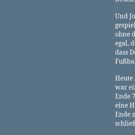
Und Jo
gespie
ohne d
egal, 
dass 
Fußbal
Heute 
war ei
Ende 7
eine H
Ende z
schließ