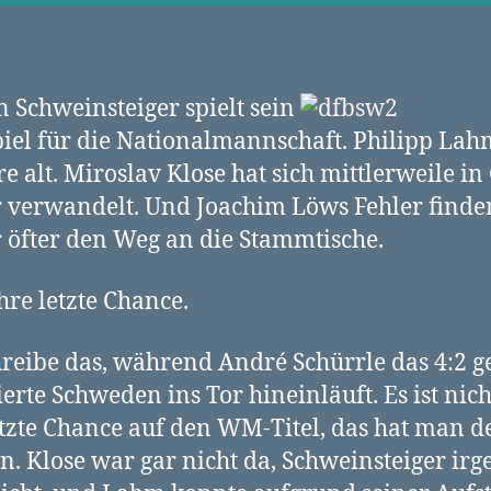
n Schweinsteiger spielt sein
piel für die Nationalmannschaft. Philipp Lahm
re alt. Miroslav Klose hat sich mittlerweile in
 verwandelt. Und Joachim Löws Fehler finde
öfter den Weg an die Stammtische.
ihre letzte Chance.
hreibe das, während André Schürrle das 4:2 g
ierte Schweden ins Tor hineinläuft. Es ist nich
tzte Chance auf den WM-Titel, das hat man d
n. Klose war gar nicht da, Schweinsteiger ir