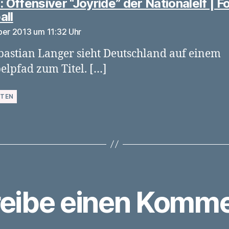
: Offensiver “Joyride” der Nationalelf | F
sagt:
all
ber 2013 um 11:32 Uhr
bastian Langer sieht Deutschland auf einem
lpfad zum Titel. […]
TEN
eibe einen Komme