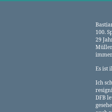
Bastia
100. S
29 Jah
Müller
immer 
Es ist 
Ich sc
resign
DFB le
gesehe