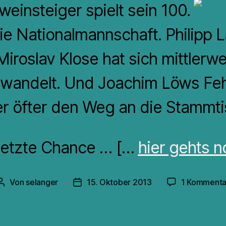
einsteiger spielt sein 100.
die Nationalmannschaft. Philipp 
 Miroslav Klose hat sich mittlerwe
rwandelt. Und Joachim Löws Feh
r öfter den Weg an die Stammti
e letzte Chance … […
hier gehts n
Von
selanger
15. Oktober 2013
1 Kommenta
Beitragsautor
Veröffentlichungsdatum