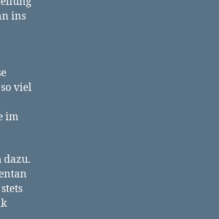
tellung
nn ins
se
so viel
e im
 dazu.
mentan
stets
ik