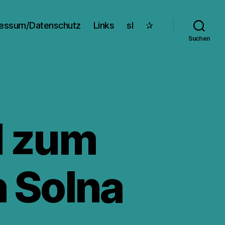
essum/Datenschutz
Links
sl
✰
Suchen
d zum
n Solna