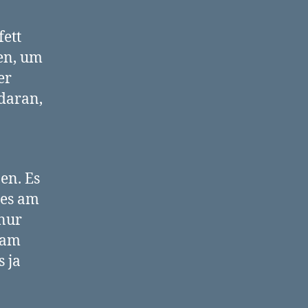
ett
en, um
er
 daran,
en. Es
 es am
 nur
 am
 ja