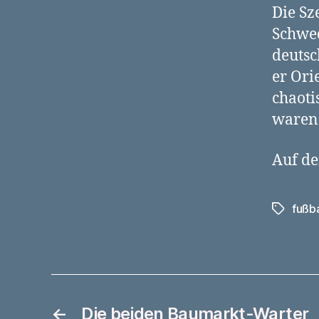
Die Sz
Schwed
deutsc
er Ori
chaoti
waren 
Auf de
fußba
Schlagwö
←
Die beiden Baumarkt-Warter