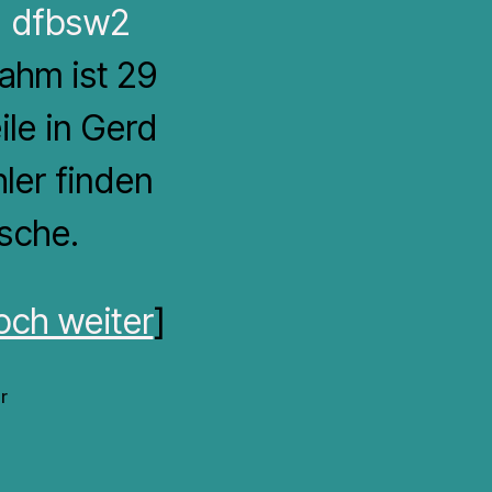
Lahm ist 29
ile in Gerd
ler finden
sche.
och weiter
]
zu
r
Der
Trampelpfad
zum