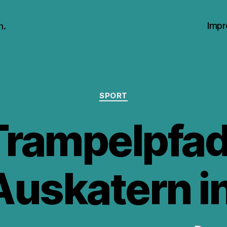
Impr
n.
Kategorien
SPORT
Trampelpfa
 Auskatern i