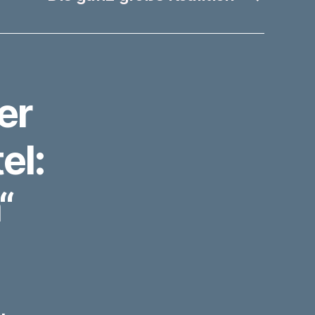
er
el:
“