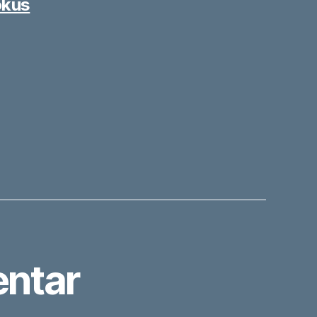
okus
ntar