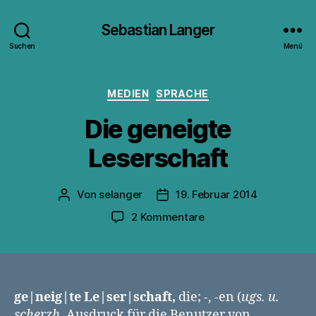
Sebastian Langer
Suchen
Menü
Kategorien
MEDIEN
SPRACHE
Die geneigte
Leserschaft
Von
selanger
19. Februar 2014
Beitragsautor
Veröffentlichungsdatum
zu
2 Kommentare
Die
geneigte
Leserschaft
ge|neig|te Le|ser|schaft,
die; -, -en (
ugs. u.
scherzh.
Ausdruck für die Benutzer von