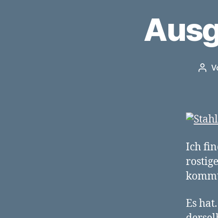
Ausg
V
Beit
Ich fi
rostig
kommt 
Es hat