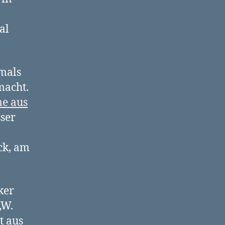
al
amals
macht.
me aus
sser
ck, am
ker
„W.
t aus