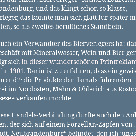
ndenburg, und das klingt schon so klasse,
rleger, das könnte man sich glatt für später m
llen, so als zweites berufliches Standbein.
uch ein Verwandter des Bierverlegers hat d
eschäft mit Mineralwasser, Wein und Bier ge
igt sich
in dieser wunderschönen Printrekla
ahr 1901
. Darin ist zu erfahren, dass ein gewi
hrendt“ die Produkte der damals führenden
ei im Nordosten, Mahn & Ohlerich aus Rosto
sesee verkaufen möchte.
ese Handels-Verbindung dürfte auch den An
en, der sich auf einem Porzellan-Zapfen von 
dt, Neubrandenburg“ befindet, den ich jüngs