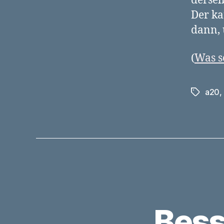
dersel
Der ka
dann, 
(
Was s
a20
,
Schlagwö
Bess