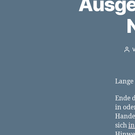
Ausge
Bei
Lange
Ende d
in od
Handel
sich
in
Hinwei