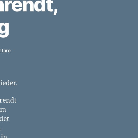
rendt,
g
zu
ntare
Ausgebuddelt:
W.
Zahrendt,
Neubrandenburg
ieder.
hrendt
em
det
n
 in