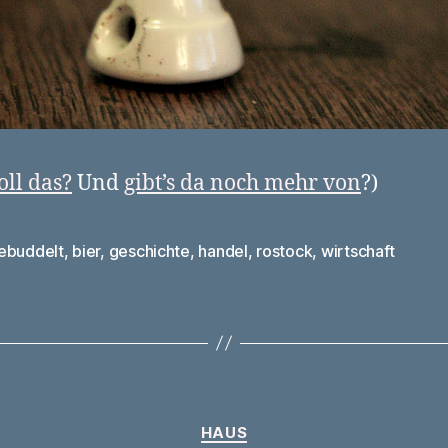
oll das?
Und
gibt’s da noch mehr von
?)
ebuddelt
,
bier
,
geschichte
,
handel
,
rostock
,
wirtschaft
rter
Kategorien
HAUS