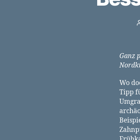
Ganz 
Nordku
Wo doc
Tipp f
Umgrab
archäo
Beispi
Zahnpu
Frühka