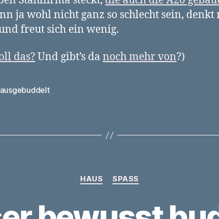
ben Stahlfirma steckt,
die auch die A20 gebaut
nn ja wohl nicht ganz so schlecht sein, denk
und freut sich ein wenig.
oll das?
Und gibt’s da
noch mehr von
?)
ausgebuddelt
rter
Kategorien
HAUS
SPASS
er bewusst bu