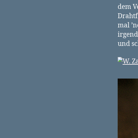
dem Vo
Drahtf
mal ’n
irgend
und sc