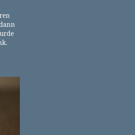
hren
 dann
wurde
nk.