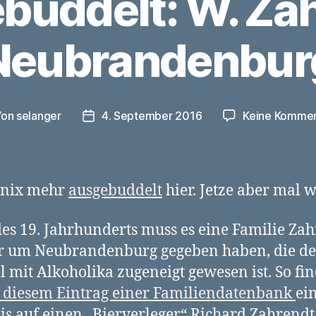
buddelt: W. Zah
Neubrandenbur
Von
selanger
4. September 2016
Keine Komme
tragsautor
Veröffentlichungsdatum
 nix mehr
ausgebuddelt
hier. Jetze aber mal w
es 19. Jahrhunderts muss es eine Familie Za
er um Neubrandenburg gegeben haben, die d
 mit Alkoholika zugeneigt gewesen ist. So fin
 diesem Eintrag einer Familiendatenbank
ei
s auf einen „Bierverleger“ Richard Zahrendt