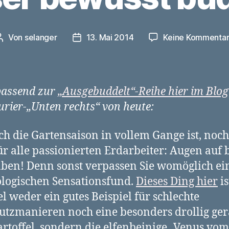
Von
selanger
13. Mai 2014
Keine Kommenta
Beitragsautor
Veröffentlichungsdatum
passend zur
„Ausgebuddelt“-Reihe hier im Blog
rier-„Unten rechts“ von heute:
h die Gartensaison in vollem Gange ist, noch
ür alle passionierten Erdarbeiter: Augen auf
en! Denn sonst verpassen Sie womöglich ei
logischen Sensationsfund.
Dieses Ding hier
is
el weder ein gutes Beispiel für schlechte
tzmanieren noch eine besonders drollig ger
rtoffel, sondern die elfenbeinige „Venus vom