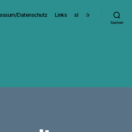
essum/Datenschutz
Links
sl
✰
Suchen