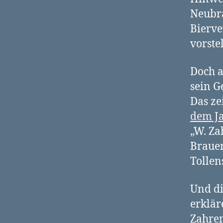
Neubra
Bierve
vorste
Doch a
sein G
Das ze
dem J
„W. Za
Brauer
Tollen
Und di
erklär
Zahren