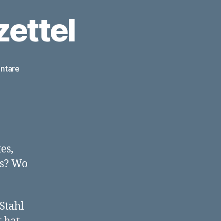
ettel
zu
ntare
Ausgebuddelt:
Rostzettel
es,
as? Wo
Stahl