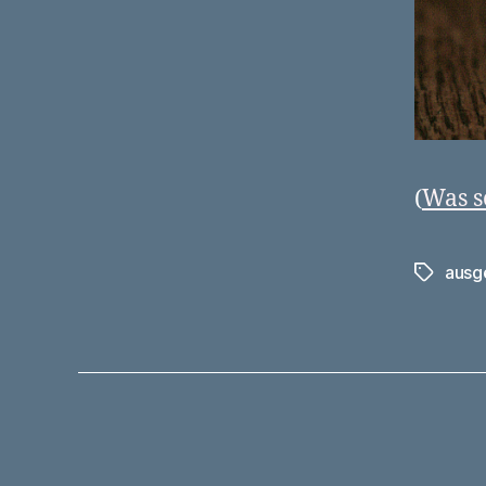
(
Was s
ausg
Schlagwö