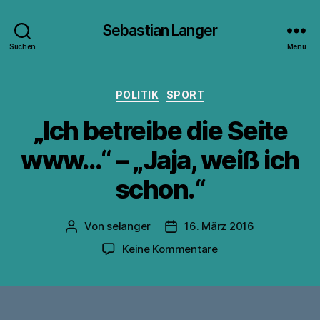
Sebastian Langer
Suchen
Menü
Kategorien
POLITIK
SPORT
„Ich betreibe die Seite
www…“ – „Jaja, weiß ich
schon.“
Von
selanger
16. März 2016
Beitragsautor
Veröffentlichungsdatum
zu
Keine Kommentare
„Ich
betreibe
die
Seite