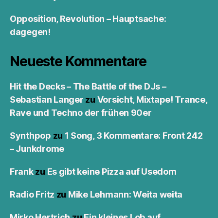
Opposition, Revolution – Hauptsache:
dagegen!
Neueste Kommentare
Hit the Decks – The Battle of the DJs –
Sebastian Langer
zu
Vorsicht, Mixtape! Trance,
Rave und Techno der frühen 90er
Synthpop
zu
1 Song, 3 Kommentare: Front 242
– Junkdrome
Frank
zu
Es gibt keine Pizza auf Usedom
Radio Fritz
zu
Mike Lehmann: Weita weita
Mirko Hertrich
zu
Ein kleines Lob auf