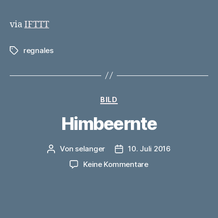
via
IFTTT
regnales
Schlagwörter
Kategorien
BILD
Himbeernte
Von
selanger
10. Juli 2016
Beitragsautor
Veröffentlichungsdatum
zu
Keine Kommentare
Himbeernte