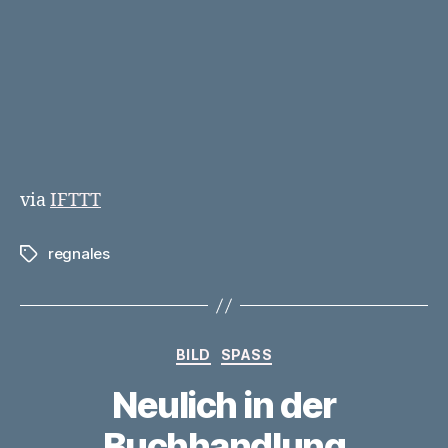
via
IFTTT
regnales
Schlagwörter
Kategorien
BILD
SPASS
Neulich in der
Buchhandlung