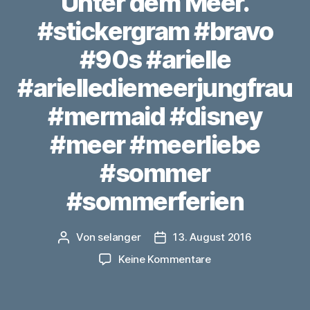
Unter dem Meer.
#stickergram #bravo
#90s #arielle
#ariellediemeerjungfrau
#mermaid #disney
#meer #meerliebe
#sommer
#sommerferien
Von
selanger
13. August 2016
Beitragsautor
Veröffentlichungsdatum
zu
Keine Kommentare
Unter
dem
Meer.