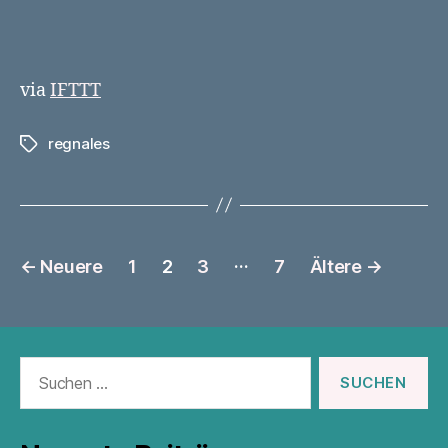
via
IFTTT
regnales
Schlagwörter
Seitennummerierung
…
←
Neuere
1
2
3
7
Ältere
→
der
Beiträge
Suchen
nach: