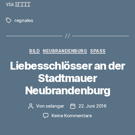
via
IFTTT
regnales
Schlagwörter
Kategorien
BILD
NEUBRANDENBURG
SPASS
Liebesschlösser an der
Stadtmauer
Neubrandenburg
Von
selanger
22. Juni 2016
Beitragsautor
Veröffentlichungsdatum
zu
Keine Kommentare
Liebesschlösser
an