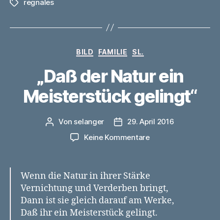
regnales
Schlagwörter
Kategorien
BILD
FAMILIE
SL.
„Daß der Natur ein
Meisterstück gelingt“
Von
selanger
29. April 2016
Beitragsautor
Veröffentlichungsdatum
zu
Keine Kommentare
„Daß
der
Natur
Wenn die Natur in ihrer Stärke
ein
Vernichtung und Verderben bringt,
Meisterstück
Dann ist sie gleich darauf am Werke,
gelingt“
Daß ihr ein Meisterstück gelingt.