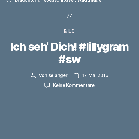
Schlagwörter
Kategorien
BILD
Ich seh‘ Dich! #lillygram
#sw
Von
selanger
17. Mai 2016
Beitragsautor
Veröffentlichungsdatum
zu
Keine Kommentare
Ich
seh‘
Dich!
#lillygram
#sw