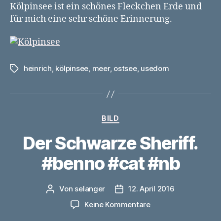
Kölpinsee ist ein schönes Fleckchen Erde und
für mich eine sehr schöne Erinnerung.
heinrich
,
kölpinsee
,
meer
,
ostsee
,
usedom
Schlagwörter
Kategorien
BILD
Der Schwarze Sheriff.
#benno #cat #nb
Von
selanger
12. April 2016
Beitragsautor
Veröffentlichungsdatum
zu
Keine Kommentare
Der