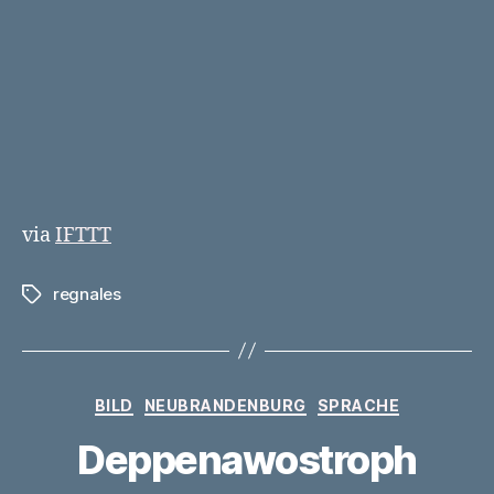
via
IFTTT
regnales
Schlagwörter
Kategorien
BILD
NEUBRANDENBURG
SPRACHE
Deppenawostroph