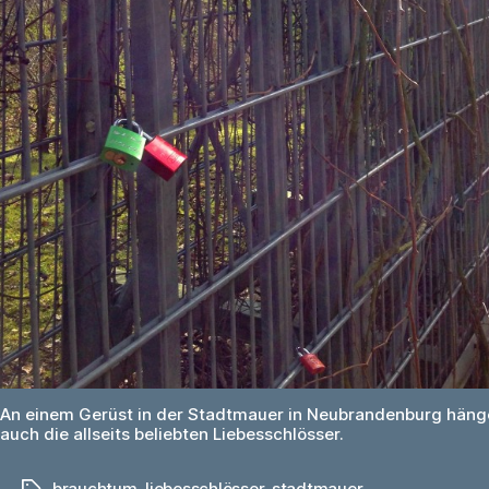
An einem Gerüst in der Stadtmauer in Neubrandenburg häng
auch die allseits beliebten Liebesschlösser.
brauchtum
,
liebesschlösser
,
stadtmauer