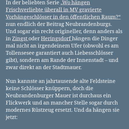
der
In der beliebten Serie
„Wo hängen
Stadtmauer
Frischverliebte überall in MV gravierte
Neubrandenburg
Vorhängeschlösser in den öffentlichen Raum?“
nun endlich der Beitrag Neubrandenburgs.
Und sogar ein recht origineller, denn anders als
in
Zingst
oder
Heringsdorf
hängen die Dinger
mal nicht an irgendeinem Ufer (obwohl es am
Tollensesee garantiert auch Liebesschlösser
gibt), sondern am Rande der Innenstadt – und
zwar direkt an der Stadtmauer.
Nun kannste an jahrtausende alte Feldsteine
keine Schlösser knüppern, doch die
Neubrandenburger Mauer ist durchaus ein
Flickwerk und an mancher Stelle sogar durch
modernes Rüstzeug ersetzt. Und da hängen sie
jetzt: