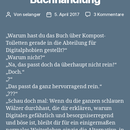
zu
Von
selanger
5. April 2017
3 Kommentare
Beitragsautor
Veröffentlichungsdatum
Ne
in
de
„Warum hast du das Buch über Kompost-
Bu
Toiletten gerade in die Abteilung für
Digitalphobien gestellt?“
„Warum nicht?“
„Na, das passt doch da überhaupt nicht rein!“
„Doch.“
„?“
„Das passt da ganz hervorragend rein.“
„???“
„Schau doch mal: Wenn du die ganzen schlauen
Wälzer durchhast, die dir erklären, warum
Digitales gefährlich und besorgniserregend
und böse ist, bleibt dir für ein einigermaßen