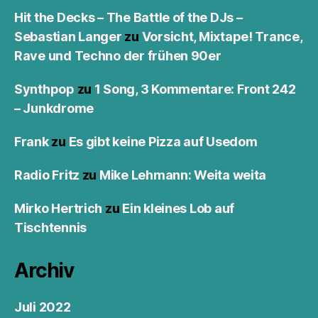
Hit the Decks – The Battle of the DJs –
Sebastian Langer
zu
Vorsicht, Mixtape! Trance,
Rave und Techno der frühen 90er
Synthpop
zu
1 Song, 3 Kommentare: Front 242
– Junkdrome
Frank
zu
Es gibt keine Pizza auf Usedom
Radio Fritz
zu
Mike Lehmann: Weita weita
Mirko Hertrich
zu
Ein kleines Lob auf
Tischtennis
Archiv
Juli 2022