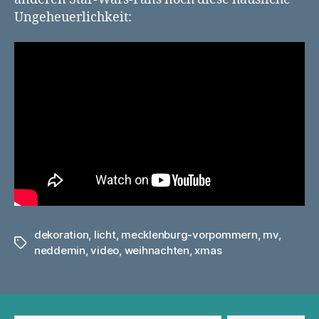
Ungeheuerlichkeit:
dekoration
,
licht
,
mecklenburg-vorpommern
,
mv
,
Schlagwörter
neddemin
,
video
,
weihnachten
,
xmas