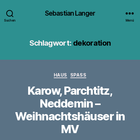
Sebastian Langer
Suchen
Menü
Schlagwort:
dekoration
Kategorien
HAUS
SPASS
Karow, Parchtitz,
Neddemin –
Weihnachtshäuser in
MV