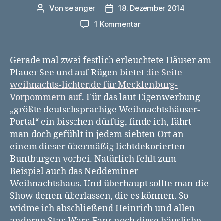
Von
selanger
18. Dezember 2014
Beitragsautor
Veröffentlichungsdatum
zu
1 Kommentar
Karow,
Parchtitz,
Neddemin
Gerade mal zwei festlich erleuchtete Häuser am
–
Plauer See und auf Rügen bietet
die Seite
Weihnachtshäuser
weihnachts-lichter.de für Mecklenburg-
in
Vorpommern auf
. Für das laut Eigenwerbung
MV
„größte deutschsprachige Weihnachtshäuser-
Portal“ ein bisschen dürftig, finde ich, fährt
man doch gefühlt in jedem siebten Ort an
einem dieser übermäßig lichtdekorierten
Buntburgen vorbei. Natürlich fehlt zum
Beispiel auch das Neddeminer
Weihnachtshaus. Und überhaupt sollte man die
Show denen überlassen, die es können. So
widme ich abschließend Heinrich und allen
anderen Star-Wars-Fans noch diese häusliche