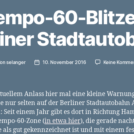
empo-60-Blitze
liner Stadtauto
Von
selanger
10. November 2016
Keine Komme
tragsautor
Veröffentlichungsdatum
tuellem Anlass hier mal eine kleine Warnung
die nur selten auf der Berliner Stadtautobahn
: Seit einem Jahr gibt es dort in Richtung H
empo-60-Zone (
in etwa hier
), die gerade nacht
 als gut gekennzeichnet ist und mit einem fes