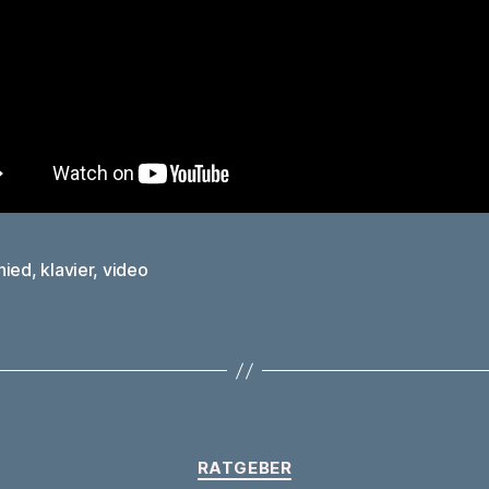
hied
,
klavier
,
video
rter
Kategorien
RATGEBER