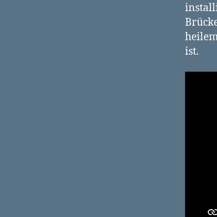
instal
Brücke
heilem
ist.