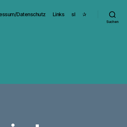
essum/Datenschutz
Links
sl
✰
Suchen