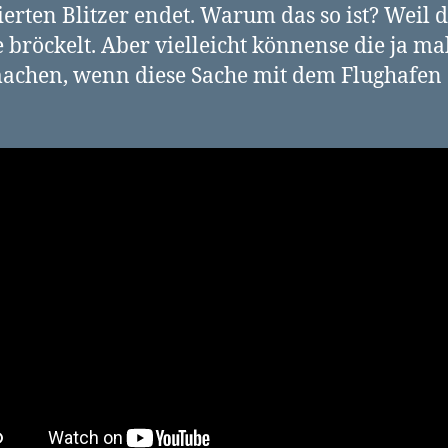
lierten Blitzer endet. Warum das so ist? Weil d
 bröckelt. Aber vielleicht könnense die ja ma
achen, wenn diese Sache mit dem Flughafen