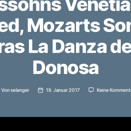
ssohns Venetia
ed, Mozarts Son
ras La Danza de
Donosa
Von
selanger
19. Januar 2017
Keine Komment
eitragsautor
Veröffentlichungsdatum