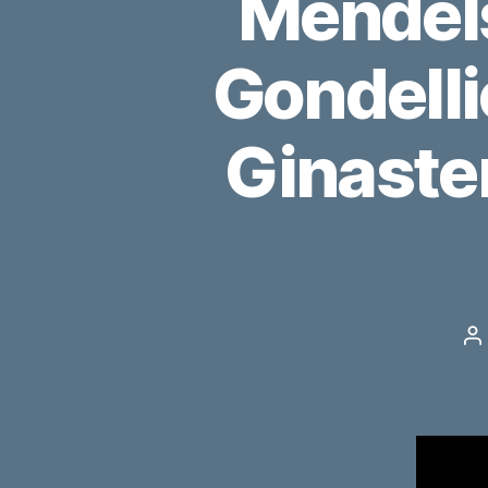
Mendel
Gondelli
Ginaste
B