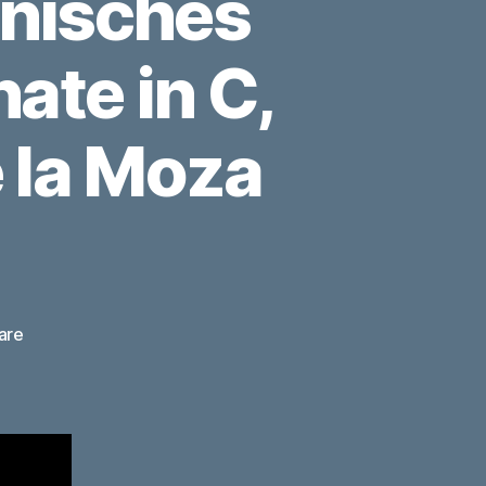
nisches
ate in C,
 la Moza
zu
are
Mendelssohns
Venetianisches
Gondellied,
Mozarts
Sonate