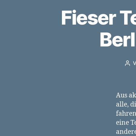
Fieser T
Ber
Bei
Aus ak
alle, 
fahren
eine T
andere