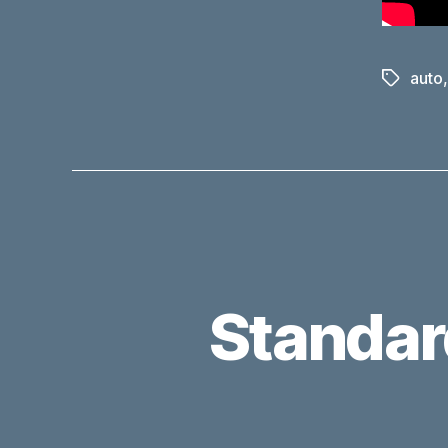
auto
Schlagwö
Standar