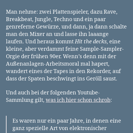
the
Decks
Man nehme: zwei Plattenspieler, dazu Rave,
–
Breakbeat, Jungle, Techno und ein paar
The
genreferne Gewürze, und dann, ja dann schalte
Battle
man den Mixer an und lasse ihn laaange
of
laufen. Und heraus kommt
Hit the decks
, eine
the
kleine, aber verdammt feine Sample-Sampler-
DJs
Orgie der frühen 90er. Wenn’s denn mit der
Außenanlagen-Arbeitsmoral mal hapert,
wandert eines der Tapes in den Rekorder, auf
dass der Spaten beschwingt ins Geröll saust.
Und auch bei der folgenden Youtube-
Sammlung gilt,
was ich hier schon schrob
:
Es waren nur ein paar Jahre, in denen eine
ganz spezielle Art von elektronischer