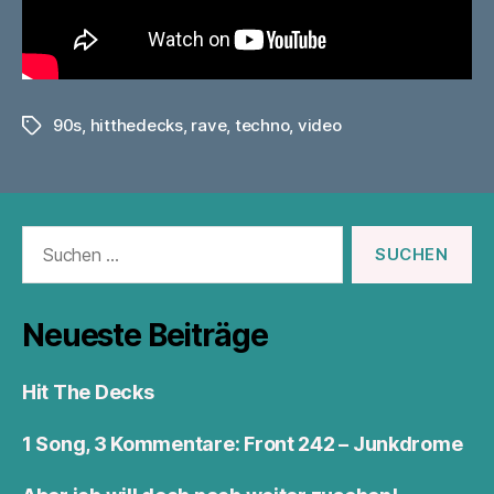
90s
,
hitthedecks
,
rave
,
techno
,
video
Schlagwörter
Suchen
nach:
Neueste Beiträge
Hit The Decks
1 Song, 3 Kommentare: Front 242 – Junkdrome