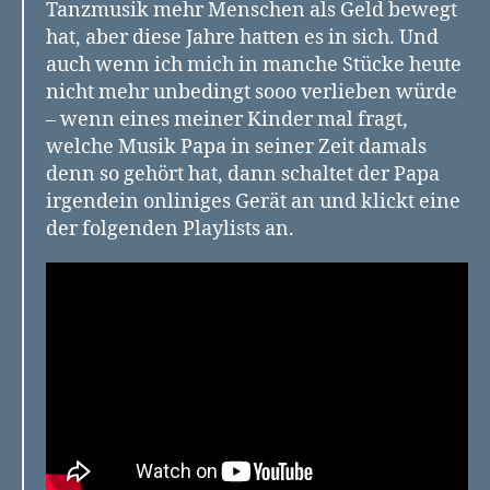
Tanzmusik mehr Menschen als Geld bewegt
hat, aber diese Jahre hatten es in sich. Und
auch wenn ich mich in manche Stücke heute
nicht mehr unbedingt sooo verlieben würde
– wenn eines meiner Kinder mal fragt,
welche Musik Papa in seiner Zeit damals
denn so gehört hat, dann schaltet der Papa
irgendein onliniges Gerät an und klickt eine
der folgenden Playlists an.