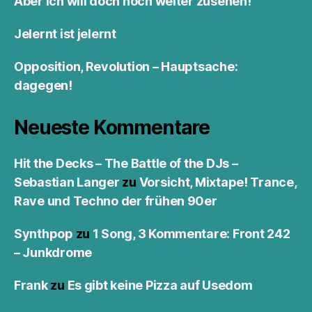
Aber ich will doch noch weiter zusehen!
Jelernt ist jelernt
Opposition, Revolution – Hauptsache:
dagegen!
Neueste Kommentare
Hit the Decks – The Battle of the DJs –
Sebastian Langer
zu
Vorsicht, Mixtape! Trance,
Rave und Techno der frühen 90er
Synthpop
zu
1 Song, 3 Kommentare: Front 242
– Junkdrome
Frank
zu
Es gibt keine Pizza auf Usedom