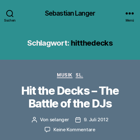
Sebastian Langer
Suchen
Menü
Schlagwort:
hitthedecks
Kategorien
MUSIK
SL.
Hit the Decks – The
Battle of the DJs
Von
selanger
9. Juli 2012
Beitragsautor
Veröffentlichungsdatum
zu
Keine Kommentare
Hit