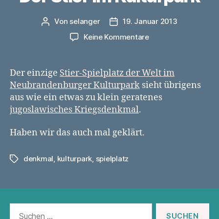
Von
selanger
19. Januar 2013
Beitragsautor
Veröffentlichungsdatum
zu
Keine Kommentare
Der
Stier
im
Der einzige
Stier-Spielplatz der Welt im
Kulturpark
Neubrandenburger Kulturpark
sieht übrigens
aus wie ein etwas zu klein geratenes
jugoslawisches Kriegsdenkmal
.
Haben wir das auch mal geklärt.
denkmal
,
kulturpark
,
spielplatz
Schlagwörter
Suchen
nach: