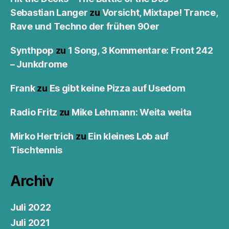
Sebastian Langer
zu
Vorsicht, Mixtape! Trance,
Rave und Techno der frühen 90er
Synthpop
zu
1 Song, 3 Kommentare: Front 242
– Junkdrome
Frank
zu
Es gibt keine Pizza auf Usedom
Radio Fritz
zu
Mike Lehmann: Weita weita
Mirko Hertrich
zu
Ein kleines Lob auf
Tischtennis
Archiv
Juli 2022
Juli 2021