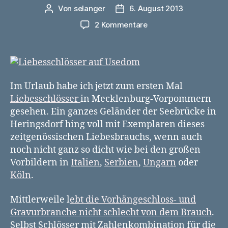
Von
selanger
6. August 2013
Beitragsautor
Veröffentlichungsdatum
zu
2 Kommentare
Liebesschlösser
auf
der
Heringsdorfer
Seebrücke
Im Urlaub habe ich jetzt zum ersten Mal
–
Liebesschlösser
in Mecklenburg-Vorpommern
und
gesehen. Ein ganzes Geländer der Seebrücke in
wo
Heringsdorf hing voll mit Exemplaren dieses
noch?
zeitgenössischen Liebesbrauchs, wenn auch
noch nicht ganz so dicht wie bei den großen
Vorbildern in
Italien
,
Serbien
,
Ungarn
oder
Köln
.
Mittlerweile l
ebt die Vorhängeschloss- und
Gravurbranche nicht schlecht von dem Brauch
.
Selbst Schlösser mit Zahlenkombination für die