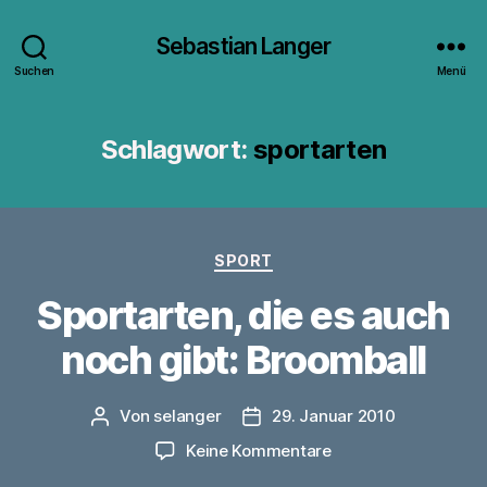
Sebastian Langer
Suchen
Menü
Schlagwort:
sportarten
Kategorien
SPORT
Sportarten, die es auch
noch gibt: Broomball
Von
selanger
29. Januar 2010
Beitragsautor
Veröffentlichungsdatum
zu
Keine Kommentare
Sportarten,