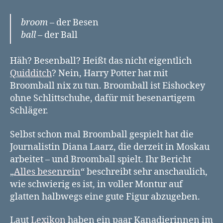
die
es
broom
– der Besen
auch
ball
– der Ball
noch
gibt:
Broomball
Häh? Besenball? Heißt das nicht eigentlich
Quidditch
? Nein, Harry Potter hat mit
Broomball nix zu tun. Broomball ist Eishockey
ohne Schlittschuhe, dafür mit besenartigem
Schläger.
Selbst schon mal Broomball gespielt hat die
Journalistin Diana Laarz, die derzeit in Moskau
arbeitet – und Broomball spielt. Ihr Bericht
„
Alles besenrein
“ beschreibt sehr anschaulich,
wie schwierig es ist, in voller Montur auf
glatten halbwegs eine gute Figur abzugeben.
Laut
Lexikon
haben ein paar Kanadierinnen im