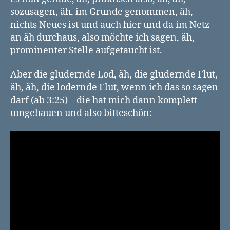
sozusagen, äh, im Grunde genommen, äh,
nichts Neues ist und auch hier und da im Netz
an äh durchaus, also möchte ich sagen, äh,
prominenter Stelle aufgetaucht ist.
Aber die gludernde Lod, äh, die gludernde Flut,
äh, äh, die lodernde Flut, wenn ich das so sagen
darf (ab 3:25) – die hat mich dann komplett
umgehauen und also bitteschön: