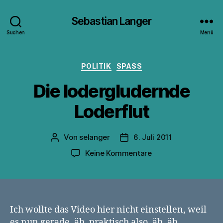
Sebastian Langer
Suchen
Menü
Kategorien
POLITIK
SPASS
Die lodergludernde
Loderflut
Von
selanger
6. Juli 2011
Beitragsautor
Veröffentlichungsdatum
zu
Keine Kommentare
Die
lodergludernde
Loderflut
Ich wollte das Video hier nicht einstellen, weil
es nun gerade, äh, praktisch also, äh, äh,