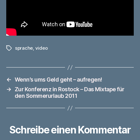
sprache
,
video
Schlagwörter
←
Wenn’s ums Geld geht – aufregen!
→
Zur Konferenz in Rostock – Das Mixtape für
den Sommerurlaub 2011
Schreibe einen Kommentar