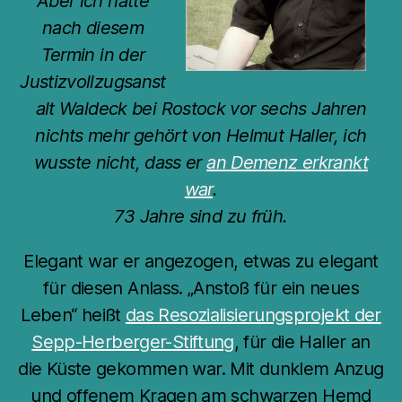
Aber ich hatte
nach diesem
Termin in der
Justizvollzugsanst
alt Waldeck bei Rostock vor sechs Jahren
nichts mehr gehört von Helmut Haller, ich
wusste nicht, dass er
an Demenz erkrankt
war
.
73 Jahre sind zu früh.
Elegant war er angezogen, etwas zu elegant
für diesen Anlass. „Anstoß für ein neues
Leben“ heißt
das Resozialisierungsprojekt der
Sepp-Herberger-Stiftung
, für die Haller an
die Küste gekommen war. Mit dunklem Anzug
und offenem Kragen am schwarzen Hemd