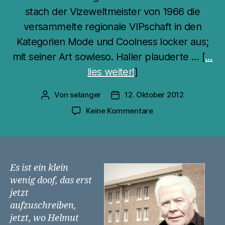
stach der Vizeweltmeister von 1966 die
versammelte regionale VIPschaft in den
Kategorien Mode und Coolness locker aus;
mit seiner Art sowieso. Haller plauderte … [
…
lies weiter!
]
Von
selanger
12. Oktober 2012
Beitragsautor
Veröffentlichungsdatum
zu
Keine Kommentare
Ja.
Das
war
schön.
Es ist ein klein
wenig doof, das erst
jetzt
aufzuschreiben,
jetzt, wo Helmut