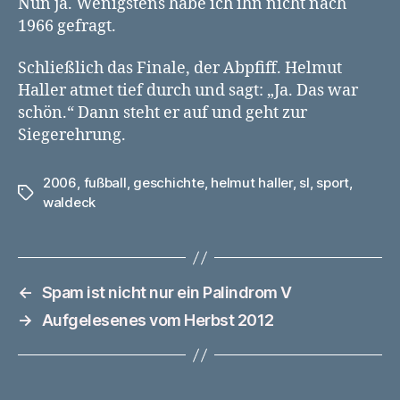
Nun ja. Wenigstens habe ich ihn nicht nach
1966 gefragt.
Schließlich das Finale, der Abpfiff. Helmut
Haller atmet tief durch und sagt: „Ja. Das war
schön.“ Dann steht er auf und geht zur
Siegerehrung.
2006
,
fußball
,
geschichte
,
helmut haller
,
sl
,
sport
,
Schlagwörter
waldeck
←
Spam ist nicht nur ein Palindrom V
→
Aufgelesenes vom Herbst 2012