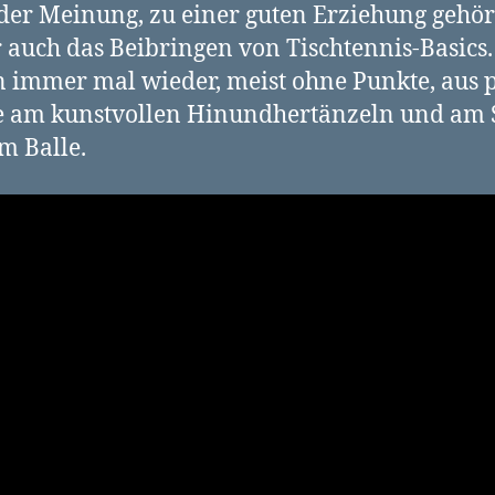
 der Meinung, zu einer guten Erziehung gehört
auch das Beibringen von Tischtennis-Basics
n immer mal wieder, meist ohne Punkte, aus 
 am kunstvollen Hinundhertänzeln und am 
m Balle.