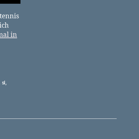
tennis
ich
mal in
,
sl
,