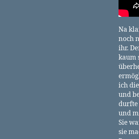
Na kla
noch n
ihr. D
kaum s
überhe
ermögl
ich di
und be
durfte 
und mi
Sie wa
sie ma