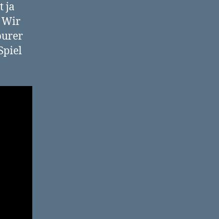
 ja
. Wir
purer
Spiel