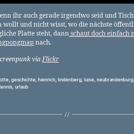
nn ihr auch gerade irgendwo seid und Tisch
n wollt und nicht wisst, wo die nächste öffentl
liche Platte steht, dann
schaut doch einfach 
ingpongmap
nach.
Screenpunk via
Flickr
otte
,
geschichte
,
heinrich
,
lindenberg
,
luise
,
neubrandenburg
rter
tennis
,
urlaub