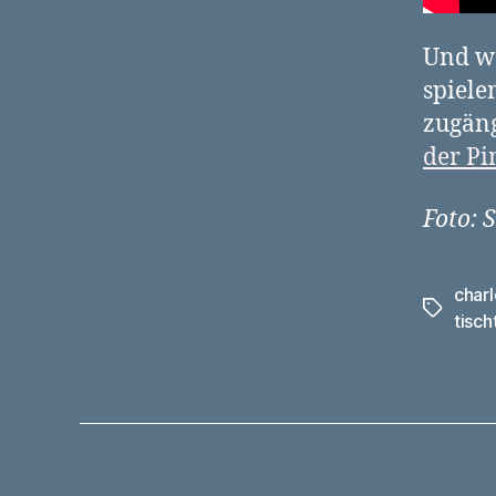
Und we
spiele
zugäng
der P
Foto: 
charl
Schlagwö
tisch