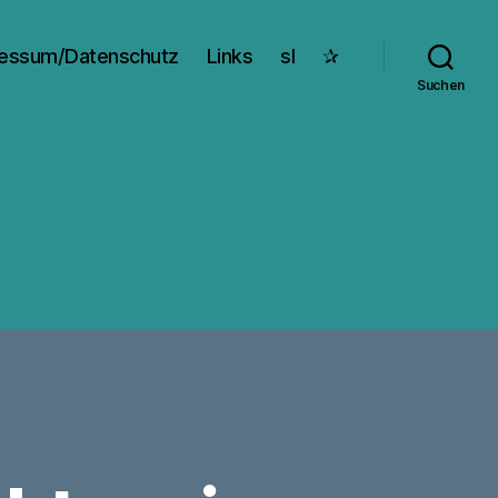
essum/Datenschutz
Links
sl
✰
Suchen