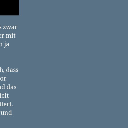
ns zwar
er mit
n ja
h, dass
lor
nd das
ielt
tert.
, und