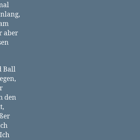
mal
enlang,
 am
r aber
sen
d Ball
iegen,
r
m den
t,
oßer
ich
 Ich