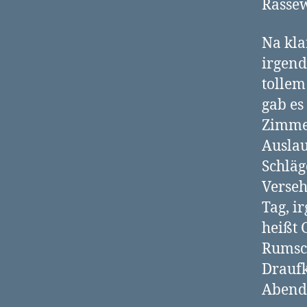
Rasse
Na kla
irgend
tollem
gab es
Zimmer
Auslau
Schläg
Verseh
Tag, i
heißt 
Rumsc
Draufk
Abend 