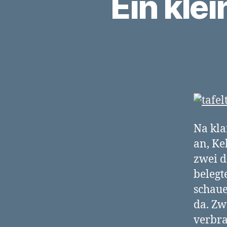
Ein kle
Na kla
an, Ke
zwei d
belegt
schaue
da. Zw
verbra