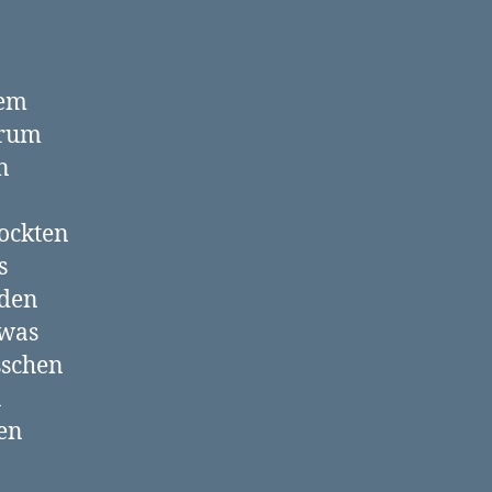
nem
erum
n
rockten
s
eden
 was
sschen
u
gen