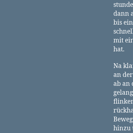
stund
dann a
bis ei
schnel
mit ei
hat.
Na kla
an der
ab an 
gelang
flinke
rückha
Bewegu
hinzu 