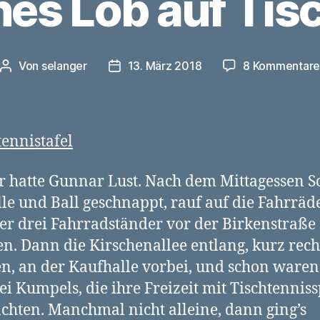
ines Lob auf Tis
Von
selanger
13. März 2018
8 Kommentar
Beitragsautor
Veröffentlichungsdatum
r hatte Gunnar Lust. Nach dem Mittagessen 
lle und Ball geschnappt, rauf auf die Fahrräde
er drei Fahrradständer vor der Birkenstraße
en. Dann die Kirschenallee entlang, kurz rech
n, an der Kaufhalle vorbei, und schon waren
ei Kumpels, die ihre Freizeit mit Tischtennis
chten. Manchmal nicht alleine, dann ging’s