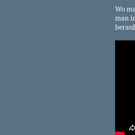
Wo man
man im
beraub