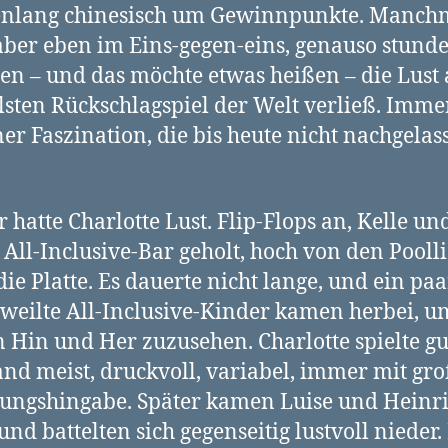
enlang chinesisch um Gewinnpunkte. Manch
ber eben im Eins-gegen-eins, genauso stund
nen – und das möchte etwas heißen – die Lust
lsten Rückschlagspiel der Welt verließ. Imme
ner Faszination, die bis heute nicht nachgelas
r hatte Charlotte Lust. Flip-Flops an, Kelle un
 All-Inclusive-Bar geholt, hoch von den Pooll
die Platte. Es dauerte nicht lange, und ein paa
weilte All-Inclusive-Kinder kamen herbei, u
n Hin und Her zuzusehen. Charlotte spielte gu
nd meist, druckvoll, variabel, immer mit gr
ngshingabe. Später kamen Luise und Heinr
und battelten sich gegenseitig lustvoll nieder.