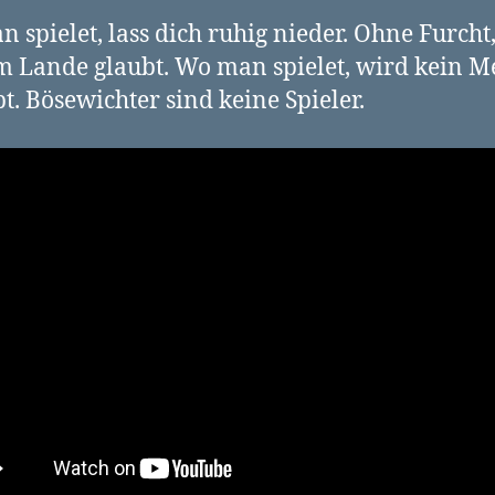
 spielet, lass dich ruhig nieder. Ohne Furcht
 Lande glaubt. Wo man spielet, wird kein M
t. Bösewichter sind keine Spieler.