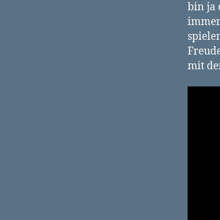
bin ja
immer 
spiele
Freude
mit de