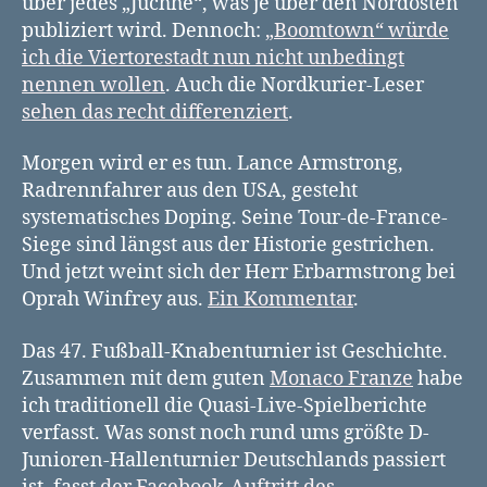
über jedes „Juchhe“, was je über den Nordosten
publiziert wird. Dennoch:
„Boomtown“ würde
ich die Viertorestadt nun nicht unbedingt
nennen wollen
. Auch die Nordkurier-Leser
sehen das recht differenziert
.
Morgen wird er es tun. Lance Armstrong,
Radrennfahrer aus den USA, gesteht
systematisches Doping. Seine Tour-de-France-
Siege sind längst aus der Historie gestrichen.
Und jetzt weint sich der Herr Erbarmstrong bei
Oprah Winfrey aus.
Ein Kommentar
.
Das 47. Fußball-Knabenturnier ist Geschichte.
Zusammen mit dem guten
Monaco Franze
habe
ich traditionell die Quasi-Live-Spielberichte
verfasst. Was sonst noch rund ums größte D-
Junioren-Hallenturnier Deutschlands passiert