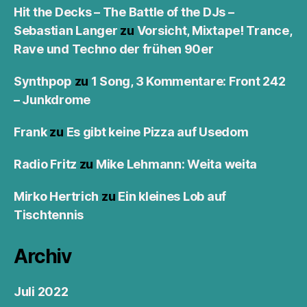
Hit the Decks – The Battle of the DJs –
Sebastian Langer
zu
Vorsicht, Mixtape! Trance,
Rave und Techno der frühen 90er
Synthpop
zu
1 Song, 3 Kommentare: Front 242
– Junkdrome
Frank
zu
Es gibt keine Pizza auf Usedom
Radio Fritz
zu
Mike Lehmann: Weita weita
Mirko Hertrich
zu
Ein kleines Lob auf
Tischtennis
Archiv
Juli 2022