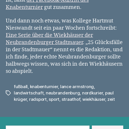
ist, fasst
der Facebook-Auftritt des
Knabenturnier
gut zusammen.
Und dann noch etwas, was Kollege Hartmut
Nieswandt seit ein paar Wochen fortschreibt:
Eine Serie über die Wiekhäuser der
Neubrandenburger Stadtmauer
. „25 Glücksfälle
in der Stadtmauer“ nennt es die Redaktion, und
ich finde, jeder echte Neubrandenburger sollte
halbwegs wissen, was sich in den Wiekhäusern
so abspielt.
fußball
,
knabenturnier
,
lance armstrong
,
landwirtschaft
,
neubrandenburg
,
nordkurier
,
paul
Schlagwörter
krüger
,
radsport
,
sport
,
straathof
,
wiekhäuser
,
zeit
Suchen