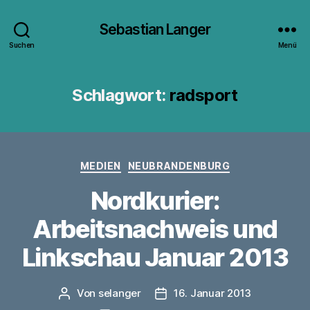
Sebastian Langer
Suchen
Menü
Schlagwort:
radsport
Kategorien
MEDIEN
NEUBRANDENBURG
Nordkurier:
Arbeitsnachweis und
Linkschau Januar 2013
Von
selanger
16. Januar 2013
Beitragsautor
Veröffentlichungsdatum